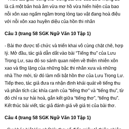
là cả một bản hoà âm vừa mơ hồ vừa hiển hiện của bao
nỗi xôn xao ngấm ngầm trong lòng tạo vật đang hoà điệu
với nỗi xôn xao huyền diệu của hồn thi nhân
Câu 3 (trang 58 SGK Ngữ Văn 10 Tập 1)
- Bài thơ được tổ chức và triển khai vô cùng chặt chẽ, hợp
lý. Mở đầu, tác giả dẫn dắt vào bài “Tiếng thu” của Lưu
Trọng Lư, sau đó so sánh quan niệm về thiên nhiên xôn
xao và tĩng lặng của những bậc thi nhân xưa và những
nhà Thơ mới, từ đó làm nổi bật hồn thơ của Lưu Trọng Lư.
Tiếp theo, tác giả đưa ra nhận định khái quát về tiếng thu
và phân tích các khía cạnh của “tiếng thơ” và “tiếng thu”, từ
đó chỉ ra sự hài hoà, gắn kết giữa “tiếng thơ”, “tiếng thu”.
Kết thúc bài viết, tác giả đánh giá về giá trị của bài thơ.
Câu 4 (trang 58 SGK Ngữ Văn 10 Tập 1)