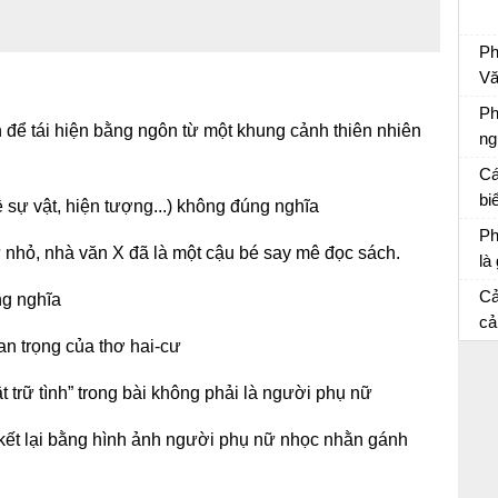
Ph
Vă
Ph
Ph
 để tái hiện bằng ngôn từ một khung cảnh thiên nhiên
ng
Ph
Cá
ch
bi
về sự vật, hiện tượng...) không đúng nghĩa
Ôn
Ph
từ nhỏ, nhà văn X đã là một cậu bé say mê đọc sách.
là
Ôn
Cả
ng nghĩa
cả
an trọng của thơ hai-cư
ph
Vă
 trữ tình” trong bài không phải là người phụ nữ
kết lại bằng hình ảnh người phụ nữ nhọc nhằn gánh