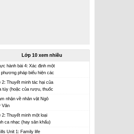
Lớp 10 xem nhiều
ực hành bài 4: Xác định một
 phương pháp biểu hiện các
i tượng địa lí trên bản đồ Địa
 2: Thuyết minh tác hại của
 10 trang 17
 túy (hoặc của rượu, thuốc
…) đối với đời sống con
m nhận về nhân vật Ngô
ười.
 Văn
m nhận về nhân vật Ngô Tử Văn trong bài
 2: Thuyết minh một loại
uyện chức phán sự đền Tản Viên
nh ca nhạc (hay sân khấu)
 anh (chị) hằng yêu thích.
ills Unit 1: Family life