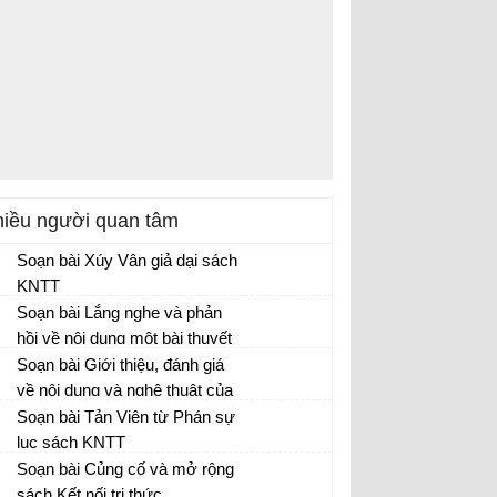
iều người quan tâm
Soạn bài Xúy Vân giả dại sách
KNTT
Soạn Văn 10 tập 1 - Kết nối tri thức
Soạn bài Lắng nghe và phản
hồi về nội dung một bài thuyết
trình kết quả nghiên cứu sách
Soạn bài Giới thiệu, đánh giá
Soạn Văn 10 tập 1 - Kết nối tri thức
KNTT
về nội dung và nghệ thuật của
một tác phẩm thơ sách KNTT
Soạn bài Tản Viên từ Phán sự
Soạn Văn 10 tập 1 - Kết nối tri thức
lục sách KNTT
Soạn bài Chuyện chức phán sự đền Tản
Soạn bài Củng cố và mở rộng
Viên - Văn 10
sách Kết nối tri thức