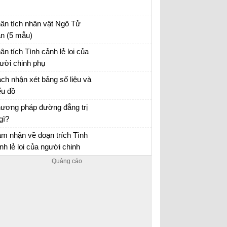
ân tích nhân vật Ngô Tử
n (5 mẫu)
ân tích hình tượng nhân vật Ngô Tử Văn
ân tích Tình cảnh lẻ loi của
ười chinh phụ
ân tích đoạn trích Tình cảnh lẻ loi của người
ch nhận xét bảng số liệu và
inh phụ
ểu đồ
 tập Địa 10
ương pháp đường đẳng trị
 gì?
 tập Địa 10
m nhận về đoạn trích Tình
nh lẻ loi của người chinh
ụ (3 mẫu)
n mẫu lớp 10