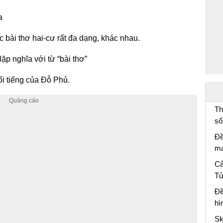
a
c bài thơ hai-cư rất đa dạng, khác nhau.
lặp nghĩa với từ “bài thơ”
ổi tiếng của Đỗ Phủ.
Th
số
đố
Đề
lí
ma
lá
Cả
ng
Tử
Cả
Đề
Ch
hì
mà
Sk