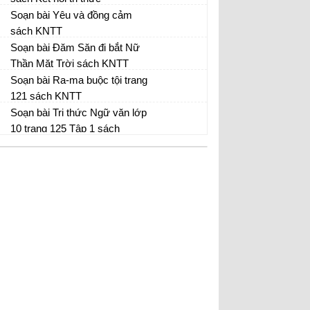
Soạn Văn 10 tập 1 - Kết nối tri thức
Soạn bài Yêu và đồng cảm
sách KNTT
Soạn Văn 10 tập 1 - Kết nối tri thức
Soạn bài Đăm Săn đi bắt Nữ
Thần Mặt Trời sách KNTT
Soạn Văn 10 tập 1 - Kết nối tri thức
Soạn bài Ra-ma buộc tội trang
121 sách KNTT
Soạn Văn 10 tập 1 - Kết nối tri thức
Soạn bài Tri thức Ngữ văn lớp
10 trang 125 Tập 1 sách
KNTT
Soạn Văn 10 tập 1 - Kết nối tri thức