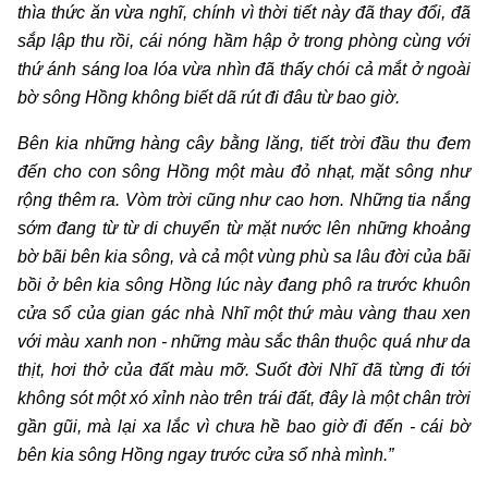
thìa thức ăn vừa nghĩ, chính vì thời tiết này đã thay đổi, đã
sắp lập thu rồi, cái nóng hầm hập ở trong phòng cùng với
thứ ánh sáng loa lóa vừa nhìn đã thấy chói cả mắt ở ngoài
bờ sông Hồng không biết dã rút đi đâu từ bao giờ.
Bên kia những hàng cây bằng lăng, tiết trời đầu thu đem
đến cho con sông Hồng một màu đỏ nhạt, mặt sông như
rộng thêm ra. Vòm trời cũng như cao hơn. Những tia nắng
sớm đang từ từ di chuyển từ mặt nước lên những khoảng
bờ bãi bên kia sông, và cả một vùng phù sa lâu đời của bãi
bồi ở bên kia sông Hồng lúc này đang phô ra trước khuôn
cửa sổ của gian gác nhà Nhĩ một thứ màu vàng thau xen
với màu xanh non - những màu sắc thân thuộc quá như da
thịt, hơi thở của đất màu mỡ. Suốt đời Nhĩ đã từng đi tới
không sót một xó xỉnh nào trên trái đất, đây là một chân trời
gần gũi, mà lại xa lắc vì chưa hề bao giờ đi đến - cái bờ
bên kia sông Hồng ngay trước cửa sổ nhà mình.”