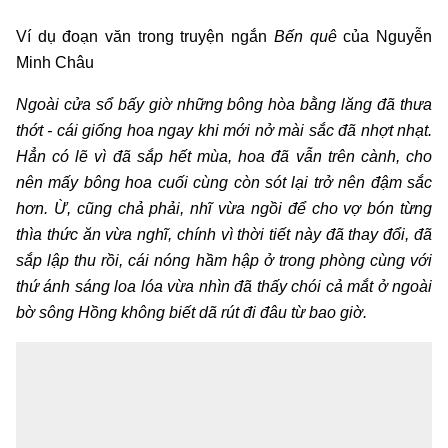
Ví dụ đoạn văn trong truyện ngắn
Bến quê
của Nguyễn
Minh Châu
Ngoài cửa sổ bấy giờ những bông hòa bằng lăng đã thưa
thớt - cái giống hoa ngay khi mới nở mài sắc đã nhợt nhạt.
Hẳn có lẽ vì đã sắp hết mùa, hoa đã vẫn trên cành, cho
nên mấy bông hoa cuối cùng còn sót lại trở nên đậm sắc
hơn. Ừ, cũng chả phải, nhĩ vừa ngồi để cho vợ bón từng
thìa thức ăn vừa nghĩ, chính vì thời tiết này đã thay đổi, đã
sắp lập thu rồi, cái nóng hầm hập ở trong phòng cùng với
thứ ánh sáng loa lóa vừa nhìn đã thấy chói cả mắt ở ngoài
bờ sông Hồng không biết dã rút đi đâu từ bao giờ.