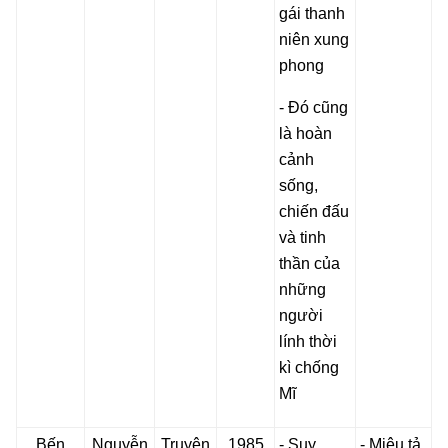
gái thanh
niên xung
phong
- Đó cũng
là hoàn
cảnh
sống,
chiến đấu
và tinh
thần của
những
người
lính thời
kì chống
Mĩ
Bến
Nguyễn
Truyện
1985
- Suy
- Miêu tả