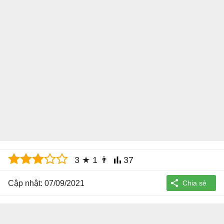
3
★
1
👨
37
Cập nhật: 07/09/2021