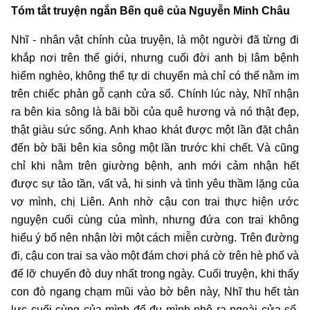
Tóm tắt truyện ngắn Bến quê của Nguyễn Minh Châu
Nhĩ - nhân vật chính của truyện, là một người đã từng đi
khắp nơi trên thế giới, nhưng cuối đời anh bị lâm bệnh
hiểm nghèo, không thể tự di chuyển mà chỉ có thể nằm im
trên chiếc phản gỗ cạnh cửa sổ. Chính lúc này, Nhĩ nhận
ra bên kia sông là bãi bồi của quê hương và nó thật đẹp,
thật giàu sức sống. Anh khao khát được một lần đặt chân
đến bờ bãi bên kia sông một lần trước khi chết. Và cũng
chỉ khi nằm trên giường bệnh, anh mới cảm nhận hết
được sự tảo tần, vất vả, hi sinh và tình yêu thầm lặng của
vợ mình, chị Liên. Anh nhờ cậu con trai thực hiện ước
nguyện cuối cùng của mình, nhưng đứa con trai không
hiểu ý bố nên nhận lời một cách miễn cường. Trên đường
đi, cậu con trai sa vào một đám chơi phá cờ trên hè phố và
để lỡ chuyến đò duy nhất trong ngày. Cuối truyện, khi thấy
con đò ngang chạm mũi vào bờ bên này, Nhĩ thu hết tàn
lực cuối cùng của mình để đu mình nhô ra ngoài cửa sổ,