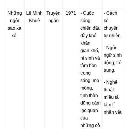
Những
Lê Minh
Truyện
1971
- Cuộc
- Cách
ngôi
Khuê
ngắn
sống
kể
sao xa
chiến đấu
chuyện
xôi
đầy khó
tự nhiên
khăn,
- Ngôn
gian khổ,
ngữ sinh
hi sinh và
động, trẻ
tâm hồn
trung.
trong
sáng, mơ
- Nghệ
mộng,
thuật
tinh thần
miêu tả
dũng cảm
tâm lí
lạc quan
nhân vật.
của
những cô