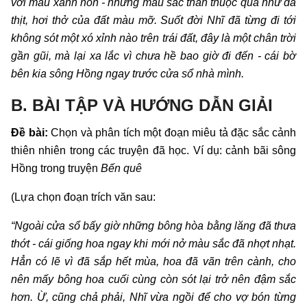
với màu xanh non - những màu sắc thân thuộc quá như da
thịt, hơi thở của đất màu mỡ. Suốt đời Nhĩ đã từng đi tới
không sót một xó xỉnh nào trên trái đất, đây là một chân trời
gần gũi, mà lại xa lắc vì chưa hề bao giờ đi đến - cái bờ
bên kia sông Hồng ngay trước cửa sổ nhà mình.
B. BÀI TẬP VÀ HƯỚNG DẪN GIẢI
Đề bài:
Chọn và phân tích một đoạn miêu tả đặc sắc cảnh
thiên nhiên trong các truyện đã học. Ví dụ: cảnh bãi sông
Hồng trong truyện
Bến quê
(Lựa chọn đoạn trích văn sau:
“Ngoài cửa sổ bấy giờ những bông hòa bằng lăng đã thưa
thớt - cái giống hoa ngay khi mới nở màu sắc đã nhợt nhạt.
Hẳn có lẽ vì đã sắp hết mùa, hoa đã vãn trên cành, cho
nên mấy bông hoa cuối cùng còn sót lại trở nên đậm sắc
hơn. Ừ, cũng chả phải, Nhĩ vừa ngồi để cho vợ bón từng