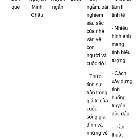
quê
Minh
ngắn
ngẫm, trải
tâm lí
Châu
nghiệm
tinh tế
sâu sắc
- Nhiều
của nhà
hình ảnh
văn về
mang
con
tính biểu
người và
tượng
cuộc đời
- Cách
- Thức
xây dựng
tỉnh sự
tình
trân trọng
huống
giá trị của
truyện
cuộc
độc đáo
sống gia
đình và
- Trần
những vẻ
thuật