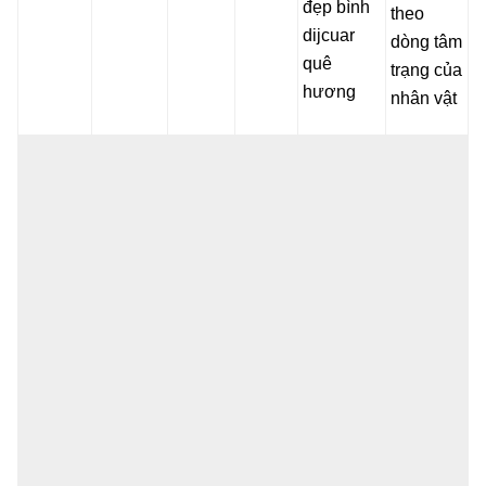
đẹp bình
theo
dijcuar
dòng tâm
quê
trạng của
hương
nhân vật