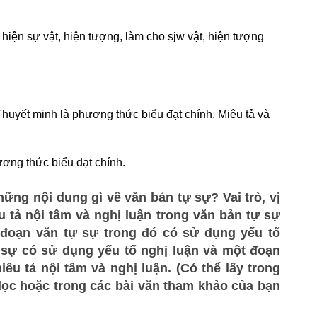
i hiện sự vật, hiện tượng, làm cho sjw vật, hiện tượng
 Thuyết minh là phương thức biểu đạt chính. Miêu tả và
ương thức biểu đạt chính.
hững nội dung gì về văn bản tự sự? Vai trò, vị
u tả nội tâm và nghị luận trong văn bản tự sự
đoạn văn tự sự trong đó có sử dụng yếu tố
 sự có sử dụng yếu tố nghị luận và một đoạn
êu tả nội tâm và nghị luận. (Có thể lấy trong
đọc hoặc trong các bài văn tham khảo của bạn