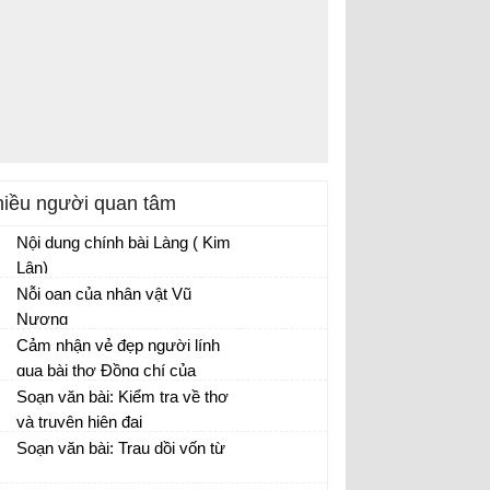
iều người quan tâm
Nội dung chính bài Làng ( Kim
Lân)
Nỗi oan của nhân vật Vũ
Nương
Nỗi oan khuất và cái chết của Vũ Nương
Cảm nhận vẻ đẹp người lính
trong Chuyện người con gái Nam Xương
qua bài thơ Đồng chí của
Chính Hữu
Soạn văn bài: Kiểm tra về thơ
Phân tích hình ảnh người lính trong bài
và truyện hiện đại
Đồng chí
Soạn văn bài: Trau dồi vốn từ