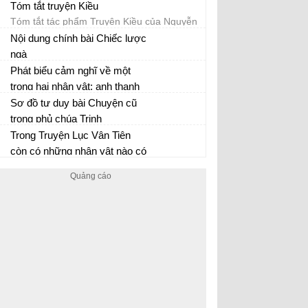
Tóm tắt truyện Kiều
Tóm tắt tác phẩm Truyện Kiều của Nguyễn
Du
Nội dung chính bài Chiếc lược
ngà
Phát biểu cảm nghĩ về một
trong hai nhân vật: anh thanh
niên, ông hoạ sĩ
Sơ đồ tư duy bài Chuyện cũ
trong phủ chúa Trịnh
Sơ đồ tư duy Văn 9
Trong Truyện Lục Vân Tiên
còn có những nhân vật nào có
thể xếp vào cùng một loại với
ông Ngư ở đoạn trích này? Họ
có những đặc điểm chung gì?
Tác giả muôn gửi gắm ý
tưởng nào thông qua các nhân
vật đó?