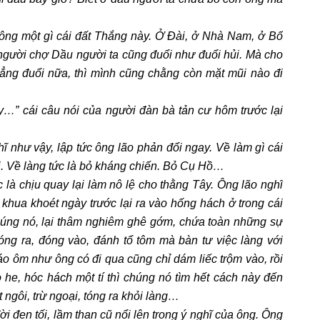
hông một gì cái đất Thắng này. Ở Đài, ở Nhà Nam, ở Bố
ười chợ Dầu người ta cũng đuổi như đuổi hủi. Mà cho
ẳng đuổi nữa, thì mình cũng chằng còn mặt mũi nào đi
y…” cái câu nói của người đàn bà tản cư hôm trước lại
ĩ như vậy, lập tức ông lão phản đổi ngay. Về làm gì cái
i. Về làng tức là bỏ kháng chiến. Bỏ Cụ Hồ…
 là chịu quay lại làm nô lệ cho thằng Tây. Ông lão nghĩ
khua khoét ngày trước lại ra vào hống hách ở trong cái
chúng nó, lại thâm nghiêm ghê gớm, chứa toàn những sự
ng ra, đóng vào, đánh tổ tôm mà bàn tư việc làng với
o ôm như ông có đi qua cũng chỉ dám liếc trộm vào, rồi
he, hóc hách một tí thì chúng nó tìm hết cách này đến
t ngôi, trừ ngoại, tóng ra khỏi làng…
i đen tối, lầm than cũ nổi lên trong ý nghĩ của ông. Ông