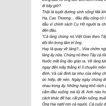
đi bây giờ?
Thật là tuyệt đường sinh sống! Mà k
Hạ, Cao Thượng… đâu đâu cũng có ng
dẫu vì chính sách Cụ Hồ người ta ch
đến đâu.
“Cả làng chúng nó Việt Gian theo Tâ
dội lên trong tâm trí ông.
Hay là quay về làng?... Vừa chớm ngh
làng ấy nữa. Chúng nó theo Tây cả rồ
Nước mắt ông lão giàn ra. Về làng tức
ngay đến mầy thằng kì lí chuyên môn 
đình. Và cái đình lại như của riêng 
ức hiếp, đè nén. Ngày ngày chúng đó
nhau trong ấy. Những hạng khổ rách á
cắm đầu xuống mà lủi đi. Anh nào ho 
cách khác để hại, cắt phần ruộng, truấ
Ông Hai nghĩ rợn cả người. Cả cuộc đờ