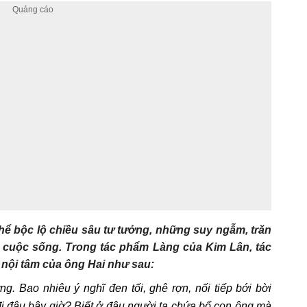
thể bộc lộ chiều sâu tư tưởng, những suy ngẫm, trăn
g cuộc sống. Trong tác phẩm Làng của Kim Lân, tác
 nội tâm của ông Hai như sau:
g. Bao nhiêu ý nghĩ đen tối, ghê rợn, nối tiếp bới bời
đi đâu bây giờ? Biết ở đâu người ta chứa bố con ông mà