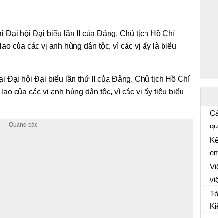
tại Đại hội Đại biểu lần II của Đảng. Chủ tịch Hồ Chí
ao của các vị anh hùng dân tộc, vì các vị ấy là biểu
tại Đại hội Đại biểu lần thứ II của Đảng. Chủ tịch Hồ Chí
ao của các vị anh hùng dân tộc, vì các vị ấy tiêu biểu
Cả
qu
Ph
Ch
Kể
ch
em
Lu
mộ
Vi
nộ
vi
Lu
bả
Tó
nộ
ng
Ki
Tó