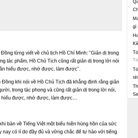
Qu
Ch
Su
Xư
Ma
hộ
th
gì
Em
Ho
th
Ki
Nê
Tó
Đồng từng viết về chủ tịch Hồ Chí Minh: "Giản dị trong
Ng
Tó
ng tác phẩm, Hồ Chủ Tịch cũng rất giản dị trong lời nói
dân hiểu được, nhớ được, làm được".
Tó
nh
 Đồng khi nói về Hồ Chủ Tịch đã khẳng định rằng giản
Tó
Th
ười, trong tác phong và cũng rất giản dị trong lời nói,
Ng
Si
ân hiểu được, nhớ được, làm được…
Th
vă
tâ
khi bàn về Tiếng Việt một biểu hiện hùng hồn của sức
 nay có lí do đầy đủ và vững chắc để tự hào với tiếng