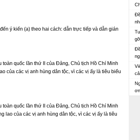
Ch
X
Kể
Đề
lờ
nh
ến ý kiến (a) theo hai cách: dẫn trực tiếp và dẫn gián
ng
Tư
gỡ
tr
Tư
Đề
vă
ng
cù
ểu toàn quốc lần thứ II của Đảng, Chủ tịch Hồ Chí Minh
qu
Vi
th
Ch
 của các vị anh hùng dân tộc, vì các vị ấy là tiêu biểu
cả
Xư
tr
Cả
Ng
tr
ơ
Dà
ểu toàn quốc lần thứ II của Đảng, Chủ tịch Hồ Chí Minh
lao của các vị anh hùng dân tộc, vì các vị ấy là tiêu