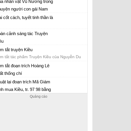
a nhân vật Vũ Nương trong
uyện người con gái Nam
y nghĩ về thân phận người phụ nữ trong xã
ơng, em có suy nghĩ gì về
i cốt cách, tuyết tinh thần là
i cũ
ân phận phụ nữ xưa?
 giải thích cụm từ “ mai cốt cách, tuyết tinh
àn cảnh sáng tác Truyện
ần”?
ều
u hoàn cảnh sáng tác Truyện Kiều của
m tắt truyện Kiều
uyễn Du
m tắt tác phẩm Truyện Kiều của Nguyễn Du
m tắt đoạn trích Hoàng Lê
ất thống chí
m tắt Hoàng Lê nhất thống chí hồi thứ 14 của
uật lại đoạn trích Mã Giám
ô Gia Văn Phái
nh mua Kiều, tr. 97 98 bằng
uật lại đoạn trích Mã Giám Sinh mua Kiều
n xuôi, chú ý miêu tả nội
m của nàng Kiều