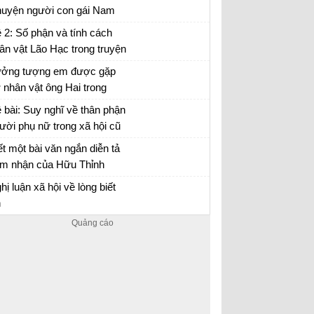
uyện người con gái Nam
ương
 lại Chuyện người con gái Nam Xương bằng
 2: Số phận và tính cách
i của nhân vật Vũ Nương
ân vật Lão Hạc trong truyện
ắn Lão Hạc của Nam Cao.
ởng tượng em được gặp
 nhân vật ông Hai trong
uyện ngắn "Làng" của nhà
ởng tượng gặp gỡ và trò chuyện với ông Hai
 bài: Suy nghĩ về thân phận
n Kim Lân và trò chuyện
ười phụ nữ trong xã hội cũ
ng ông về những ngày
a nhân vật Vũ Nương ở
ết một bài văn ngắn diễn tả
áng đi tản cư
uyện người con gái Nam
m nhận của Hữu Thỉnh
ơng của Nguyễn Dữ.
ước sự biến chuyển của đất
m nhận bài thơ Sang thu của Hữu Thỉnh
hị luận xã hội về lòng biết
ời lúc sang thu
n
n ý + Bài nghị luận xã hội về lòng biết ơn