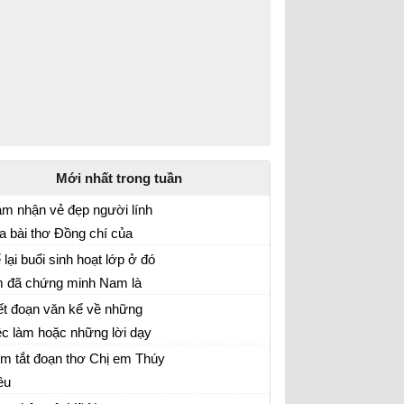
Mới nhất trong tuần
m nhận vẻ đẹp người lính
a bài thơ Đồng chí của
ân tích hình ảnh người lính trong bài Đồng
ính Hữu
 lại buổi sinh hoạt lớp ở đó
í
 đã chứng minh Nam là
yện nói tự sự kết hợp với nghị luận và miêu tả
t người bạn tốt
ết đoạn văn kể về những
i tâm
ệc làm hoặc những lời dạy
yện nói tự sự kết hợp với nghị luận và miêu tả
o giản dị mà sâu sắc của
m tắt đoạn thơ Chị em Thúy
i tâm
ười bà kính yêu
ều
m tắt đoạn trích Chị em Thúy Kiều ngắn nhất