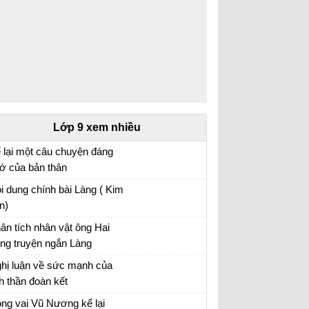
Lớp 9 xem nhiều
 lại một câu chuyện đáng
ớ của bản thân
 lại một câu chuyện đáng nhớ của bản thân
i dung chính bài Làng ( Kim
ong đó có sử dụng các yếu tố nghị luận và
n)
êu tả nội tâm
ân tích nhân vật ông Hai
ong truyện ngắn Làng
ân tích nhân vật ông Hai hay nhất
hị luận về sức mạnh của
nh thần đoàn kết
hị luận về tinh thần đoàn kết
ng vai Vũ Nương kể lại