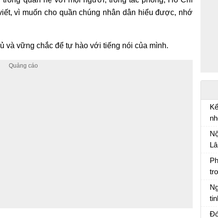
ài viết, vì muốn cho quần chúng nhân dân hiểu được, nhớ
ủ và vững chắc để tự hào với tiếng nói của mình.
Kể
nh
Kể
Nộ
tr
Lâ
mi
Ph
tr
Ph
Ng
ti
Ng
Đó