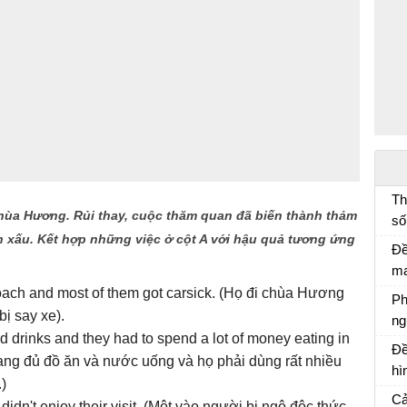
Th
hùa Hương. Rủi thay, cuộc thăm quan đã biến thành thảm
số
n xấu. Kết hợp những việc ở cột A với hậu quả tương ứng
đố
Đề
lí
ma
lá
ach and most of them got carsick. (Họ đi chùa Hương
Ph
ng
ị say xe).
ng
d drinks and they had to spend a lot of money eating in
Ph
Đề
ang đủ đồ ăn và nước uống và họ phải dùng rất nhiều
ch
hì
)
mà
Cả
idn't enjoy their visit. (Một vào người bị ngộ độc thức