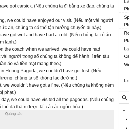
Li
have got carsick. (Nếu chúng ta đi bằng xe đạp, chúng ta
Pl
Sp
ing, we could have enjoyed our visit. (Nếu một vài người
Pl
hức ăn, chúng ta có thể tận hưởng chuyến đi này.)
Re
 have got wet and have had a cold. (Nếu chúng ta có áo
Pl
m lạnh.)
La
e on the coach when we arrived, we could have had
vài người trong số chúng ta không để hành lí trên tàu
Ci
uần áo và tiền mặt mang theo.)
Wr
 in Huong Pagoda, we couldn't have got lost. (Nếu
 Hương, chúng ta sẽ không lạc đường.)
Li
est, we wouldn't have got a fine. (Nếu chúng ta không ném
ị phạt.)
 day, we could have visited all the pagodas. (Nếu chúng
 thể đã thăm được tất cả các ngôi chùa.)