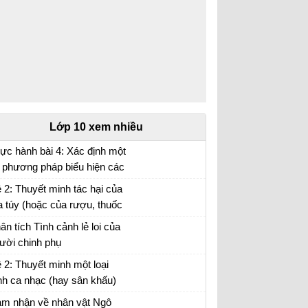
Lớp 10 xem nhiều
ực hành bài 4: Xác định một
 phương pháp biểu hiện các
i tượng địa lí trên bản đồ Địa
 2: Thuyết minh tác hại của
 10 trang 17
 túy (hoặc của rượu, thuốc
…) đối với đời sống con
ân tích Tình cảnh lẻ loi của
ười.
ười chinh phụ
ân tích đoạn trích Tình cảnh lẻ loi của người
 2: Thuyết minh một loại
inh phụ
nh ca nhạc (hay sân khấu)
 anh (chị) hằng yêu thích.
m nhận về nhân vật Ngô