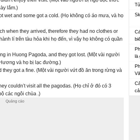
Tử
này lắm.)
Cả
Sk
got wet and some got a cold. (Họ không có áo mưa, và họ
Ch
ch when they arrived, therefore they had no clothes or
Cá
ành lí trên tàu hỏa khi họ đến, vì vậy họ không có quần
bi
Ôn
Ph
ng in Huong Pagoda, and they got lost. (Một vài người
là
 Hương và họ bị lạc đường.)
Ôn
Ph
 they got a fine. (Một vài người vứt đồ ăn trong rừng và
Vă
Ph
Cả
ey couldn't visit all the pagodas. (Họ chỉ ở đó có 3
cả
ộ các ngôi chùa .)
ph
Vă