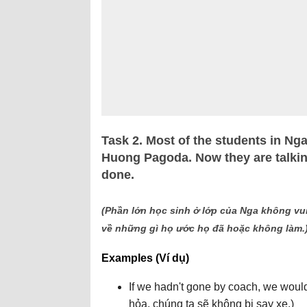
Task 2. Most of the students in Nga
Huong Pagoda. Now they are talkin
done.
(Phần lớn học sinh ở lớp của Nga không vu
về những gì họ ước họ đã hoặc không làm.
Examples (Ví dụ)
If we hadn't gone by coach, we would
hỏa, chúng ta sẽ không bị say xe.)