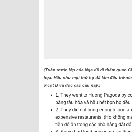
(Tuần trước lớp của Nga đã đi thăm quan C
họa. Hầu như mọi thứ họ đã làm đều trở nê
ở cột B và đọc các câu này.)
1. They went to Huong Pagoda by co
bằng tàu hỏa và hầu hết bọn họ đều b
2. They did not bring enough food an
expensive restaurants. (Họ không m
tiền để ăn trong các nhà hàng đắt đỏ.
3. Some had food poisoning, so they d