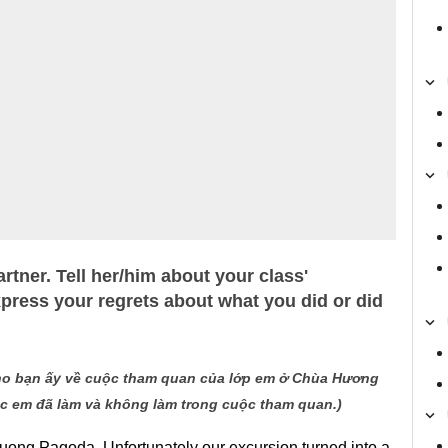
rtner. Tell her/him about your class'
ress your regrets about what you did or did
cho bạn ấy về cuộc tham quan của lớp em ở Chùa Hương
ác em đã làm và không làm trong cuộc tham quan.)
uong Pagoda. Unfortunately our excursion turned into a