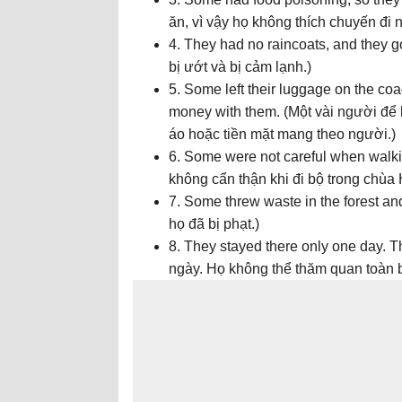
ăn, vì vậy họ không thích chuyến đi 
4. They had no raincoats, and they 
bị ướt và bị cảm lạnh.)
5. Some left their luggage on the coa
money with them. (Một vài người để h
áo hoặc tiền mặt mang theo người.)
6. Some were not careful when walki
không cẩn thận khi đi bộ trong chùa
7. Some threw waste in the forest and
họ đã bị phạt.)
8. They stayed there only one day. Th
ngày. Họ không thể thăm quan toàn b