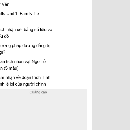
 Văn
m nhận về nhân vật Ngô Tử Văn trong bài
ills Unit 1: Family life
uyện chức phán sự đền Tản Viên
ch nhận xét bảng số liệu và
ểu đồ
 tập Địa 10
ương pháp đường đẳng trị
 gì?
 tập Địa 10
ân tích nhân vật Ngô Tử
n (5 mẫu)
ân tích hình tượng nhân vật Ngô Tử Văn
m nhận về đoạn trích Tình
nh lẻ loi của người chinh
ụ (3 mẫu)
n mẫu lớp 10