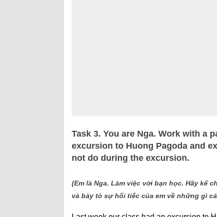
Task 3. You are Nga. Work with a pa
excursion to Huong Pagoda and exp
not do during the excursion.
(Em là Nga. Làm việc với bạn học. Hãy kể 
và bày tỏ sự hối tiếc của em về những gì c
Last week our class had an excursion to H