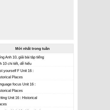
Mới nhất trong tuần
ếng Anh 10, giải bài tập tiếng
h 10 chi tiết, dễ hiểu
st yourself F Unit 16 :
storical Places
nguage focus Unit 16 :
storical Places
iting Unit 16 : Historical
aces