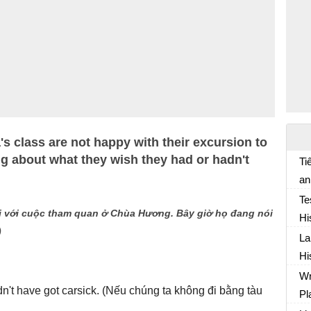
's class are not happy with their excursion to
g about what they wish they had or hadn't
Ti
an
Te
i với cuộc tham quan ở Chùa Hương. Bây giờ họ đang nói
Hi
)
La
Hi
Wr
n't have got carsick. (Nếu chúng ta không đi bằng tàu
Pl