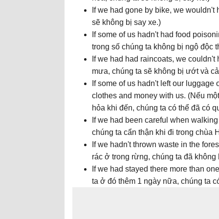
If we had gone by bike, we wouldn't 
sẽ không bị say xe.)
If some of us hadn't had food poison
trong số chúng ta không bị ngộ độc t
If we had had raincoats, we couldn't
mưa, chúng ta sẽ không bị ướt và cả
If some of us hadn't left our luggag
clothes and money with us. (Nếu một 
hỏa khi đến, chúng ta có thể đã có q
If we had been careful when walking
chúng ta cẩn thận khi đi trong chùa
If we hadn't thrown waste in the for
rác ở trong rừng, chúng ta đã không b
If we had stayed there more than one
ta ở đó thêm 1 ngày nữa, chúng ta có