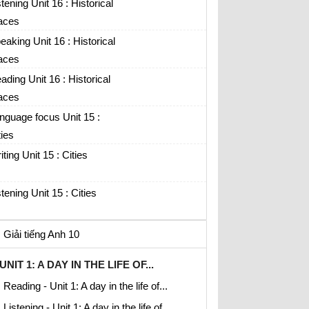
stening Unit 16 : Historical
aces
eaking Unit 16 : Historical
aces
ading Unit 16 : Historical
aces
nguage focus Unit 15 :
ties
iting Unit 15 : Cities
stening Unit 15 : Cities
Giải tiếng Anh 10
UNIT 1: A DAY IN THE LIFE OF...
Reading - Unit 1: A day in the life of...
Listening - Unit 1: A day in the life of...