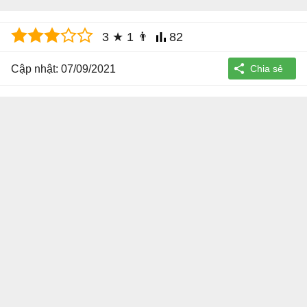
3
★
1
👨
82
Cập nhật: 07/09/2021