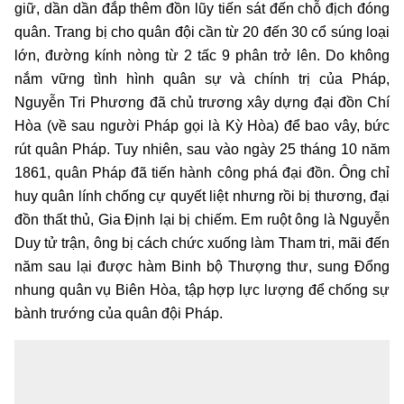
giữ, dần dần đắp thêm đồn lũy tiến sát đến chỗ địch đóng
quân. Trang bị cho quân đội cần từ 20 đến 30 cổ súng loại
lớn, đường kính nòng từ 2 tấc 9 phân trở lên. Do không
nắm vững tình hình quân sự và chính trị của Pháp,
Nguyễn Tri Phương đã chủ trương xây dựng đại đồn Chí
Hòa (về sau người Pháp gọi là Kỳ Hòa) để bao vây, bức
rút quân Pháp. Tuy nhiên, sau vào ngày 25 tháng 10 năm
1861, quân Pháp đã tiến hành công phá đại đồn. Ông chỉ
huy quân lính chống cự quyết liệt nhưng rồi bị thương, đại
đồn thất thủ, Gia Định lại bị chiếm. Em ruột ông là Nguyễn
Duy tử trận, ông bị cách chức xuống làm Tham tri, mãi đến
năm sau lại được hàm Binh bộ Thượng thư, sung Đổng
nhung quân vụ Biên Hòa, tập hợp lực lượng để chống sự
bành trướng của quân đội Pháp.