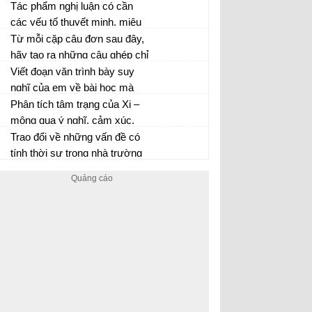
trong bảng thống kê trên đã
Tác phẩm nghị luận có cần
phản ánh được những nét gì
các yếu tố thuyết minh, miêu
về đất nước và con người Việt
tả, tự sự không? Cần ở mức
Từ mỗi cặp câu đơn sau đây,
Nam ở giai đoạn đó?
độ nào, vì sao?
hãy tạo ra những câu ghép chỉ
các kiểu quan hệ nguyên
Viết đoạn văn trình bày suy
nhân, điều kiện, tương phản,
nghĩ của em về bài học mà
nhượng bộ
mình rút ra được sau khi học
Phân tích tâm trạng của Xi –
văn bản Rô – bin – xơn ngoài
mông qua ý nghĩ, cảm xúc,
đảo hoang. Trong đoạn văn có
hành động và lời nói của nhân
Trao đổi về những vấn đề có
sử dụng cụm danh từ, cụm
vật trong văn bản.
tính thời sự trong nhà trường
động từ hoặc cụm tính từ.
hiện nay có thể làm đề tài để
viết một văn bản nhật dụng.