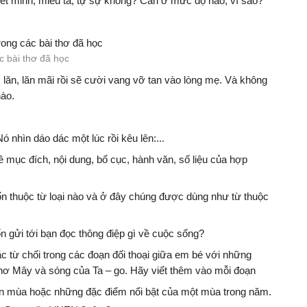
yết minh, miêu tả, tự sự không? Cần ở mức độ nào, vì sao?
ong các bài thơ đã học
c bài thơ đã học
, lăn, lăn mãi rồi sẽ cười vang vỡ tan vào lòng mẹ. Và không
nào.
ó nhìn dáo dác một lúc rồi kêu lên:...
ề mục đích, nội dung, bố cục, hành văn, số liệu của hợp
ốn thuộc từ loại nào và ở đây chúng được dùng như từ thuộc
 gửi tới bạn đọc thông điệp gì về cuộc sống?
từ chối trong các đoạn đối thoại giữa em bé với những
thơ Mây và sóng của Ta – go. Hãy viết thêm vào mỗi đoạn
n mùa hoặc những đặc điểm nổi bật của một mùa trong năm.