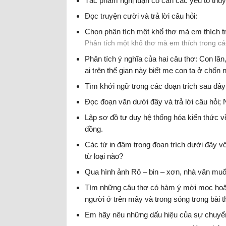
Tác phẩm nghị luận có cần các yếu tố thu
Đọc truyện cười và trả lời câu hỏi:
Chọn phân tích một khổ thơ mà em thích tr
Phân tích một khổ thơ mà em thích trong cá
Phân tích ý nghĩa của hai câu thơ: Con lăn
ai trên thế gian này biết mẹ con ta ở chốn 
Tìm khởi ngữ trong các đoạn trích sau đây
Đọc đoạn văn dưới đây và trả lời câu hỏi; N
Lập sơ đồ tư duy hệ thống hóa kiến thức v
đồng.
Các từ in đậm trong đoạn trích dưới đây v
từ loại nào?
Qua hình ảnh Rô – bin – xơn, nhà văn muốn
Tìm những câu thơ có hàm ý mời mọc hoặc 
người ở trên mây và trong sóng trong bài 
một câu có hàm ý mời mọc rõ hơn.
Em hãy nêu những dấu hiệu của sự chuyể