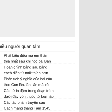
iều người quan tâm
Phát biểu điều mà em thấm
thía nhất sau khi học bài Bàn
về đọc sách.
Hoàn chỉnh bảng sau bằng
cách điền từ ngữ thích hợp
vào chỗ trống trong ngoặc đơn
Phân tích ý nghĩa của hai câu
để thấy được công dụng của
thơ: Con lăn, lăn, lăn mãi rồi
thành phần gọi – đáp và thành
sẽ cười vang vỡ tan vào lòng
Các từ in đậm trong đoạn trích
phần phụ chú:
mẹ. Và không ai trên thế gian
dưới đây vốn thuộc từ loại nào
này biết mẹ con ta ở chốn
và ở đây chúng được dùng
Các tác phẩm truyện sau
nào.
như từ thuộc từ loại nào?
Cách mạng tháng Tám 1945