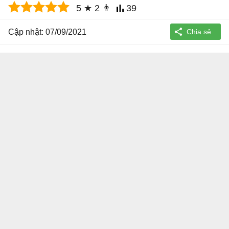
5
★
2
👨
39
Cập nhật: 07/09/2021