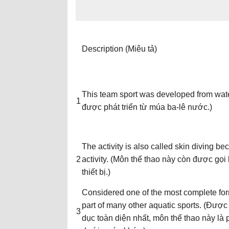
Description (Miêu tả)
This team sport was developed from wate
1
được phát triển từ múa ba-lê nước.)
The activity is also called skin diving be
2
activity. (Môn thể thao này còn được gọi 
thiết bị.)
Considered one of the most complete forms
part of many other aquatic sports. (Được
3
dục toàn diện nhất, môn thể thao này là