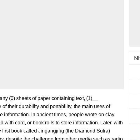
Nh
ny (0) sheets of paper containing text, (1)__
f their durability and portability, the main uses of
e information. In ancient times, people wrote on clay
ed with cord, or book rolls to store information. Later, with
e first book called Jingangjing (the Diamond Sutra)
ury, despite the challenge from other media such as radio