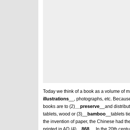
Today we think of a book as a volume of ma
illustrations
__, photographs, etc. Because o
books are to (2)
__preserve
__and distribut
tablets, wood or (3)__
bamboo
__tablets ti
the invention of paper, the Chinese had th
printed in AD (4)_
_868_
_.In the 20th cent