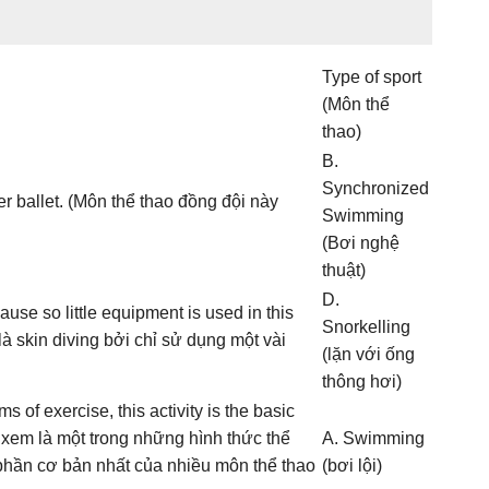
Type of sport
(Môn thể
thao)
B.
Synchronized
r ballet. (Môn thể thao đồng đội này
Swimming
(Bơi nghệ
thuật)
D.
cause so little equipment is used in this
Snorkelling
là skin diving bởi chỉ sử dụng một vài
(lặn với ống
thông hơi)
 of exercise, this activity is the basic
 xem là một trong những hình thức thể
A. Swimming
 phần cơ bản nhất của nhiều môn thể thao
(bơi lội)