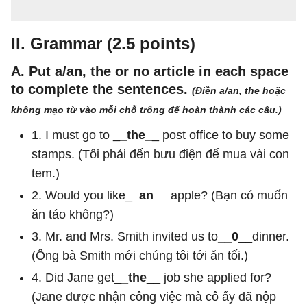
II. Grammar (2.5 points)
A. Put a/an, the or no article in each space
to complete the sentences.
(Điền a/an, the hoặc
không mạo từ vào mỗi chỗ trống để hoàn thành các câu.)
1. I must go to _
_the_
_ post office to buy some
stamps. (Tôi phải đến bưu điện để mua vài con
tem.)
2. Would you like_
_an__
apple? (Bạn có muốn
ăn táo không?)
3. Mr. and Mrs. Smith invited us to
__0
__dinner.
(Ông bà Smith mới chúng tôi tới ăn tối.)
4. Did Jane get_
_the
__ job she applied for?
(Jane được nhận công việc mà cô ấy đã nộp