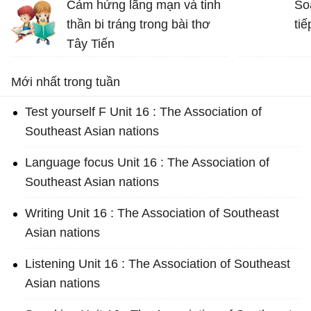
Cảm hứng lãng mạn và tinh
So
nâng cao tinh thần ta lên và
thần bi tráng trong bài thơ
tiế
gợi cho ta những tình cảm
Tây Tiến
cao quý và can đảm,...
Bài thơ Tây Tiến - Văn 12
Mới nhất trong tuần
Test yourself F Unit 16 : The Association of
Southeast Asian nations
Language focus Unit 16 : The Association of
Southeast Asian nations
Writing Unit 16 : The Association of Southeast
Asian nations
Listening Unit 16 : The Association of Southeast
Asian nations