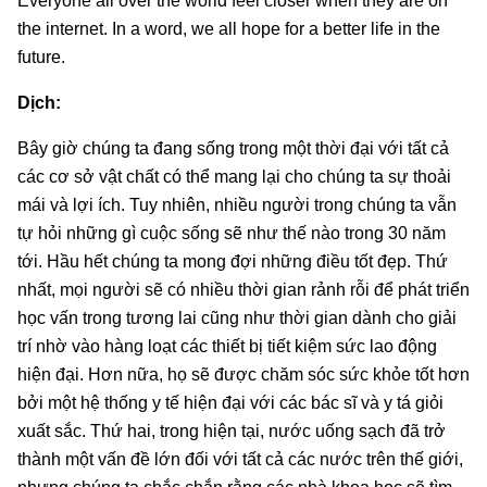
Everyone all over the world feel closer when they are on
the internet. In a word, we all hope for a better life in the
future.
Dịch:
Bây giờ chúng ta đang sống trong một thời đại với tất cả
các cơ sở vật chất có thể mang lại cho chúng ta sự thoải
mái và lợi ích. Tuy nhiên, nhiều người trong chúng ta vẫn
tự hỏi những gì cuộc sống sẽ như thế nào trong 30 năm
tới. Hầu hết chúng ta mong đợi những điều tốt đẹp. Thứ
nhất, mọi người sẽ có nhiều thời gian rảnh rỗi để phát triển
học vấn trong tương lai cũng như thời gian dành cho giải
trí nhờ vào hàng loạt các thiết bị tiết kiệm sức lao động
hiện đại. Hơn nữa, họ sẽ được chăm sóc sức khỏe tốt hơn
bởi một hệ thống y tế hiện đại với các bác sĩ và y tá giỏi
xuất sắc. Thứ hai, trong hiện tại, nước uống sạch đã trở
thành một vấn đề lớn đối với tất cả các nước trên thế giới,