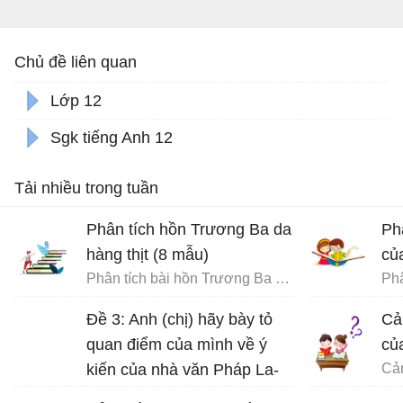
Chủ đề liên quan
Lớp 12
Sgk tiếng Anh 12
Tải nhiều trong tuần
Phân tích hồn Trương Ba da
Ph
hàng thịt (8 mẫu)
củ
Phân tích bài hồn Trương Ba da hàng thịt - Văn mẫu 12
Phâ
Đề 3: Anh (chị) hãy bày tỏ
Cả
quan điểm của mình về ý
củ
kiến của nhà văn Pháp La-
bơ-ruy-e: “Khi một tác phẩm