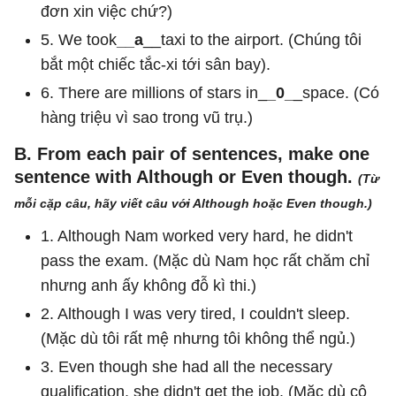
đơn xin việc chứ?)
5. We took
__a
__taxi to the airport. (Chúng tôi
bắt một chiếc tắc-xi tới sân bay).
6. There are millions of stars in_
_0_
_space. (Có
hàng triệu vì sao trong vũ trụ.)
B. From each pair of sentences, make one
sentence with Although or Even though.
(Từ
mỗi cặp câu, hãy viết câu với Although hoặc Even though.)
1. Although Nam worked very hard, he didn't
pass the exam. (Mặc dù Nam học rất chăm chỉ
nhưng anh ấy không đỗ kì thi.)
2. Although I was very tired, I couldn't sleep.
(Mặc dù tôi rất mệ nhưng tôi không thể ngủ.)
3. Even though she had all the necessary
qualification, she didn't get the job. (Mặc dù cô