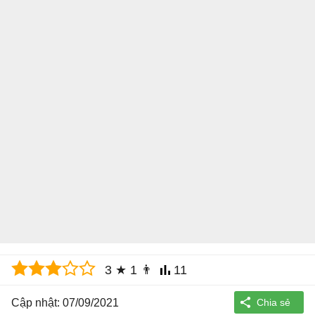
3
★
1
👨
11
Cập nhật: 07/09/2021