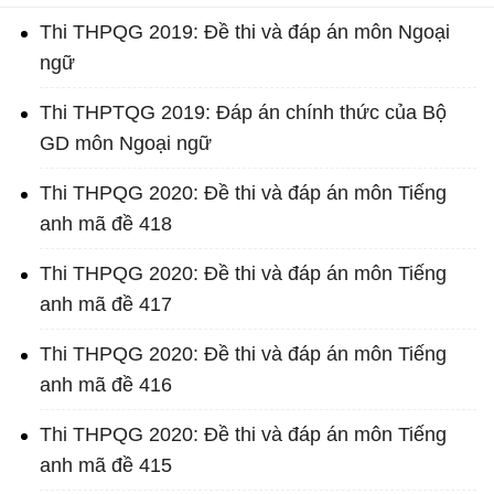
Thi THPQG 2019: Đề thi và đáp án môn Ngoại
ngữ
Thi THPTQG 2019: Đáp án chính thức của Bộ
GD môn Ngoại ngữ
Thi THPQG 2020: Đề thi và đáp án môn Tiếng
anh mã đề 418
Thi THPQG 2020: Đề thi và đáp án môn Tiếng
anh mã đề 417
Thi THPQG 2020: Đề thi và đáp án môn Tiếng
anh mã đề 416
Thi THPQG 2020: Đề thi và đáp án môn Tiếng
anh mã đề 415