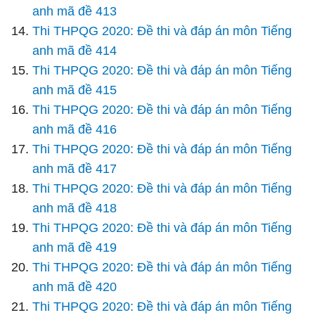
anh mã đề 413
Thi THPQG 2020: Đề thi và đáp án môn Tiếng
anh mã đề 414
Thi THPQG 2020: Đề thi và đáp án môn Tiếng
anh mã đề 415
Thi THPQG 2020: Đề thi và đáp án môn Tiếng
anh mã đề 416
Thi THPQG 2020: Đề thi và đáp án môn Tiếng
anh mã đề 417
Thi THPQG 2020: Đề thi và đáp án môn Tiếng
anh mã đề 418
Thi THPQG 2020: Đề thi và đáp án môn Tiếng
anh mã đề 419
Thi THPQG 2020: Đề thi và đáp án môn Tiếng
anh mã đề 420
Thi THPQG 2020: Đề thi và đáp án môn Tiếng