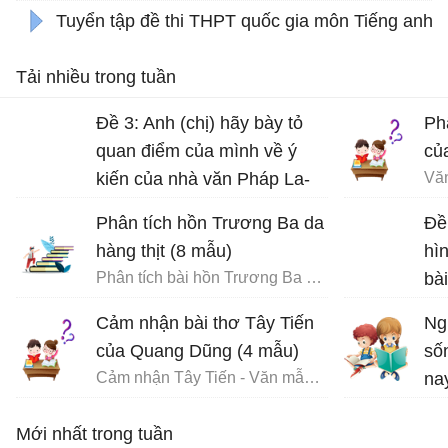
Tuyển tập đề thi THPT quốc gia môn Tiếng anh
Tải nhiều trong tuần
Đề 3: Anh (chị) hãy bày tỏ
Ph
quan điểm của mình về ý
củ
kiến của nhà văn Pháp La-
Vă
bơ-ruy-e: “Khi một tác phẩm
Phân tích hồn Trương Ba da
Đề
nâng cao tinh thần ta lên và
hàng thịt (8 mẫu)
hì
gợi cho ta những tình cảm
Phân tích bài hồn Trương Ba da hàng thịt - Văn mẫu 12
bà
cao quý và can đảm,...
Dũ
Cảm nhận bài thơ Tây Tiến
Ng
của Quang Dũng (4 mẫu)
số
Cảm nhận Tây Tiến - Văn mẫu 12
na
Vă
Mới nhất trong tuần