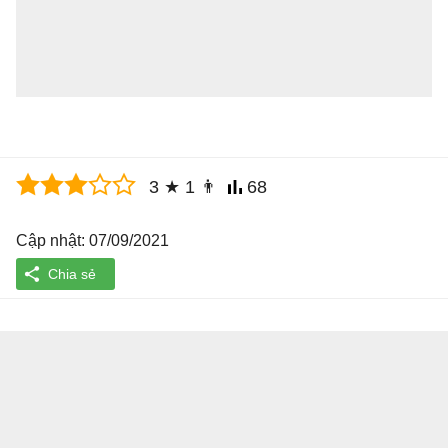
3
★
1
👨
68
Cập nhật: 07/09/2021