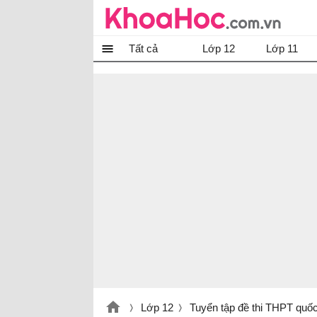
Tất cả
Lớp 12
Lớp 11
Lớp 12
Tuyển tập đề thi THPT quố