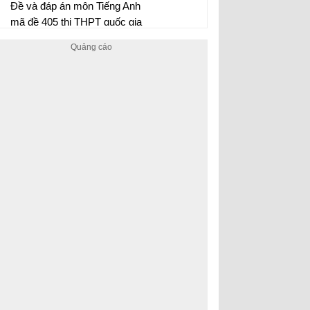
401
Đề và đáp án môn Tiếng Anh
mã đề 405 thi THPT quốc gia
năm 2017 đáp án của bộ GD-
ĐT