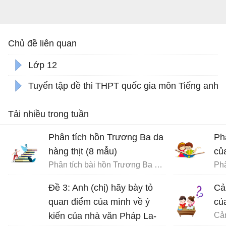
Chủ đề liên quan
Lớp 12
Tuyển tập đề thi THPT quốc gia môn Tiếng anh
Tải nhiều trong tuần
Phân tích hồn Trương Ba da
Ph
hàng thịt (8 mẫu)
củ
Phân tích bài hồn Trương Ba da hàng thịt - Văn mẫu 12
Phâ
Đề 3: Anh (chị) hãy bày tỏ
Cả
quan điểm của mình về ý
củ
kiến của nhà văn Pháp La-