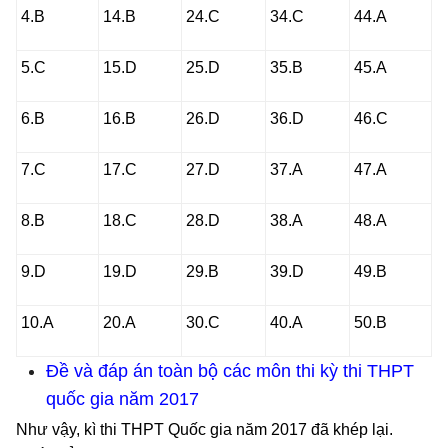
4.B
14.B
24.C
34.C
44.A
5.C
15.D
25.D
35.B
45.A
6.B
16.B
26.D
36.D
46.C
7.C
17.C
27.D
37.A
47.A
8.B
18.C
28.D
38.A
48.A
9.D
19.D
29.B
39.D
49.B
10.A
20.A
30.C
40.A
50.B
Đề và đáp án toàn bộ các môn thi kỳ thi THPT
quốc gia năm 2017
Như vậy, kì thi THPT Quốc gia năm 2017 đã khép lại.