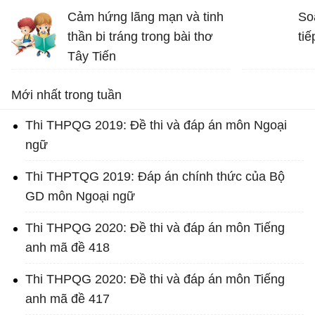
bơ-ruy-e: “Khi một tác phẩm
Cảm hứng lãng mạn và tinh
So
nâng cao tinh thần ta lên và
thần bi tráng trong bài thơ
tiế
gợi cho ta những tình cảm
Tây Tiến
cao quý và can đảm,...
Bài thơ Tây Tiến - Văn 12
Mới nhất trong tuần
Thi THPQG 2019: Đề thi và đáp án môn Ngoại
ngữ
Thi THPTQG 2019: Đáp án chính thức của Bộ
GD môn Ngoại ngữ
Thi THPQG 2020: Đề thi và đáp án môn Tiếng
anh mã đề 418
Thi THPQG 2020: Đề thi và đáp án môn Tiếng
anh mã đề 417