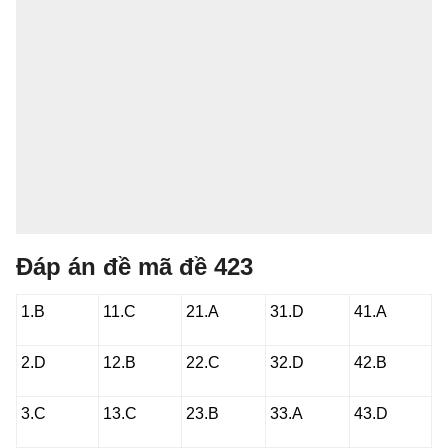
Đáp án đề mã đề 423
1.B
11.C
21.A
31.D
41.A
2.D
12.B
22.C
32.D
42.B
3.C
13.C
23.B
33.A
43.D