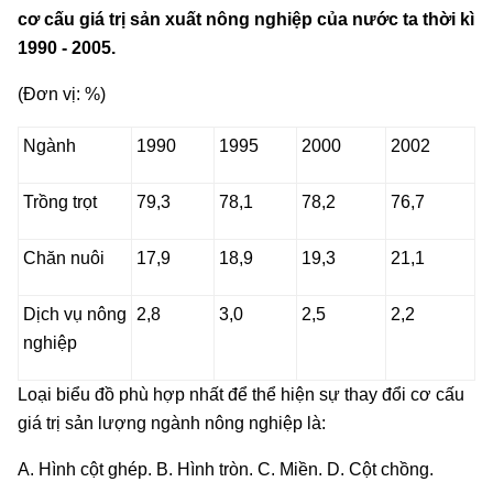
cơ cấu giá trị sản xuất nông nghiệp của nước ta thời kì
1990 - 2005.
(Đơn vị: %)
Ngành
1990
1995
2000
2002
Trồng trọt
79,3
78,1
78,2
76,7
Chăn nuôi
17,9
18,9
19,3
21,1
Dịch vụ nông
2,8
3,0
2,5
2,2
nghiệp
Loại biểu đồ phù hợp nhất để thể hiện sự thay đổi cơ cấu
giá trị sản lượng ngành nông nghiệp là:
A. Hình cột ghép. B. Hình tròn. C. Miền. D. Cột chồng.