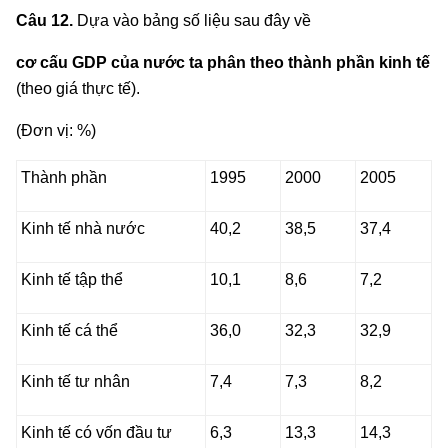
Câu 12.
Dựa vào bảng số liệu sau đây về
cơ cấu GDP của nước ta phân theo thành phần kinh tế
(theo giá thực tế).
(Đơn vị: %)
Thành phần
1995
2000
2005
Kinh tế nhà nước
40,2
38,5
37,4
Kinh tế tập thể
10,1
8,6
7,2
Kinh tế cá thể
36,0
32,3
32,9
Kinh tế tư nhân
7,4
7,3
8,2
Kinh tế có vốn đầu tư
6,3
13,3
14,3