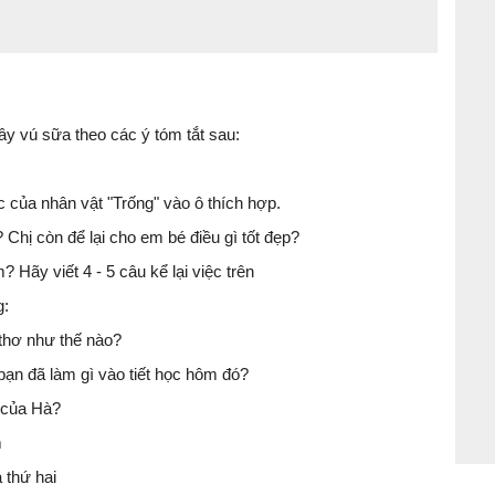
ây vú sữa theo các ý tóm tắt sau:
 của nhân vật "Trống" vào ô thích hợp.
 Chị còn để lại cho em bé điều gì tốt đẹp?
Hãy viết 4 - 5 câu kể lại việc trên
g:
 thơ như thế nào?
bạn đã làm gì vào tiết học hôm đó?
 của Hà?
m
à thứ hai