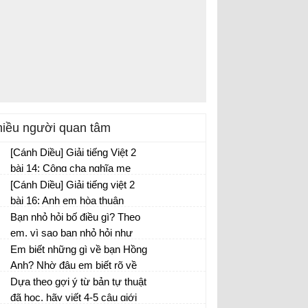
iều người quan tâm
[Cánh Diều] Giải tiếng Việt 2
bài 14: Công cha nghĩa mẹ
Giải tiếng Việt 2 bài 14
[Cánh Diều] Giải tiếng việt 2
bài 16: Anh em hòa thuận
Bạn nhỏ hỏi bố điều gì? Theo
em, vì sao bạn nhỏ hỏi như
vậy?
Em biết những gì về bạn Hồng
Anh? Nhờ đâu em biết rõ về
bạn Hồng Anh như vậy?
Dựa theo gợi ý từ bản tự thuật
đã học, hãy viết 4-5 câu giới