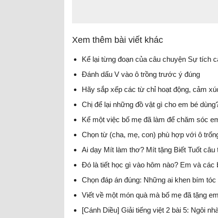
Xem thêm bài viết khác
Kể lại từng đoạn của câu chuyện Sự tích c
Đánh dấu V vào ô trồng trước ý đúng
Hãy sắp xếp các từ chỉ hoạt động, cảm xúc
Chị để lại những đồ vật gì cho em bé dùng?
Kể một việc bố mẹ đã làm để chăm sóc em? 
Chọn từ (cha, mẹ, con) phù hợp với ô trốn
Ai dạy Mít làm thơ? Mít tặng Biết Tuốt câu
Đó là tiết học gì vào hôm nào? Em và các 
Chọn đáp án đúng: Những ai khen bím tóc
Viết về một món quà mà bố mẹ đã tặng e
[Cánh Diều] Giải tiếng việt 2 bài 5: Ngôi nh