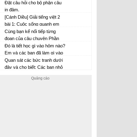
thiệu bản thân.
Đặt câu hỏi cho bộ phận câu
in đậm.
[Cánh Diều] Giải tiếng việt 2
bài 1: Cuộc sống quanh em
Cùng bạn kể nối tiếp từng
đoạn của câu chuyện Phần
thưởng
Đó là tiết học gì vào hôm nào?
Em và các bạn đã làm gì vào
tiết học hôm đó?
Quan sát các bức tranh dưới
đây và cho biết: Các bạn nhỏ
đang làm gì? Vẻ mặt của các
bạn thế nào?