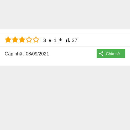
3
★
1
👨
37
Cập nhật: 08/09/2021