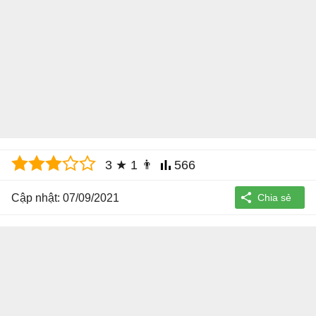
3
★
1
👨
566
Cập nhật: 07/09/2021