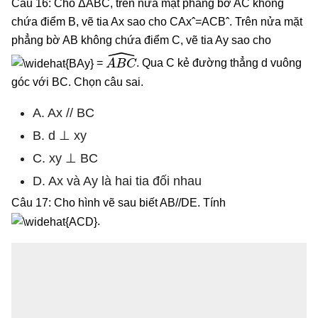
Câu 16: Cho ΔABC, trên nửa mặt phẳng bờ AC không
chứa điểm B, vẽ tia Ax sao cho CAxˆ=ACBˆ. Trên nửa mặt
phẳng bờ AB không chứa điểm C, vẽ tia Ay sao cho
A
B
C
^
=
. Qua C kẻ đường thẳng d vuông
góc với BC. Chọn câu sai.
A. Ax // BC
B. d ⊥ xy
C. xy ⊥ BC
D. Ax và Ay là hai tia đối nhau
Câu 17: Cho hình vẽ sau biết AB//DE. Tính
.