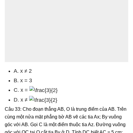
A. x ≠ 2
B. x = 3
C. x =
D. x ≠
Câu 33: Cho đoạn thẳng AB, O là trung điểm của AB. Trên
cùng một nửa mặt phẳng bờ AB vẽ các tia Ax; By vuông
góc với AB. Gọi C là một điểm thuộc tia Az. Đường vuông
góc với OC tại O cắt tia By ở D. Tính DC biết AC = 5 cm;