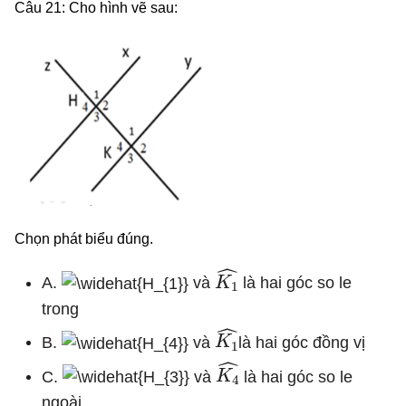
Câu 21: Cho hình vẽ sau:
Chọn phát biểu đúng.
K
1
^
A.
và
là hai góc so le
trong
K
1
^
B.
và
là hai góc đồng vị
K
4
^
C.
và
là hai góc so le
ngoài