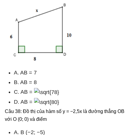
A. AB = 7
B. AB = 8
C. AB =
D. AB =
Câu 38: Đồ thị của hàm số y = −2,5x là đường thẳng OB
với O (0; 0) và điểm
A. B (−2; −5)