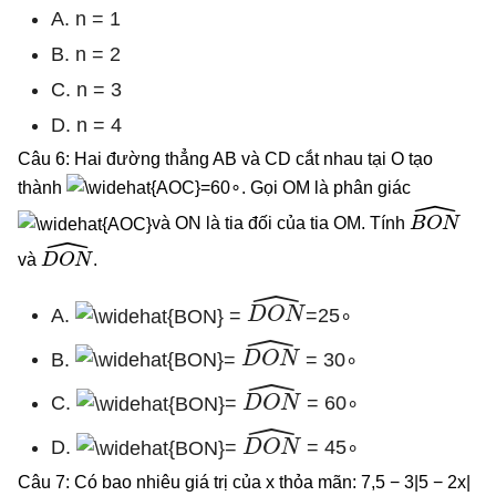
A. n = 1
B. n = 2
C. n = 3
D. n = 4
Câu 6: Hai đường thẳng AB và CD cắt nhau tại O tạo
thành
=60∘. Gọi OM là phân giác
B
O
N
^
và ON là tia đối của tia OM. Tính
D
O
N
^
và
.
D
O
N
^
A.
=
=25∘
D
O
N
^
B.
=
= 30∘
D
O
N
^
C.
=
= 60∘
D
O
N
^
D.
=
= 45∘
Câu 7: Có bao nhiêu giá trị của x thỏa mãn: 7,5 − 3|5 − 2x|