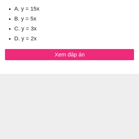
A. y = 15x
B. y = 5x
C. y = 3x
D. y = 2x
Xem đáp án