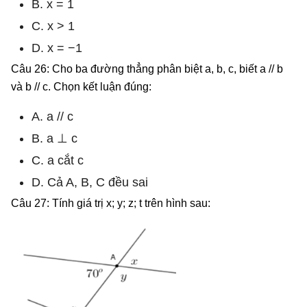
B. x = 1
C. x > 1
D. x = −1
Câu 26: Cho ba đường thẳng phân biệt a, b, c, biết a // b
và b // c. Chọn kết luận đúng:
A. a // c
B. a ⊥ c
C. a cắt c
D. Cả A, B, C đều sai
Câu 27: Tính giá trị x; y; z; t trên hình sau: