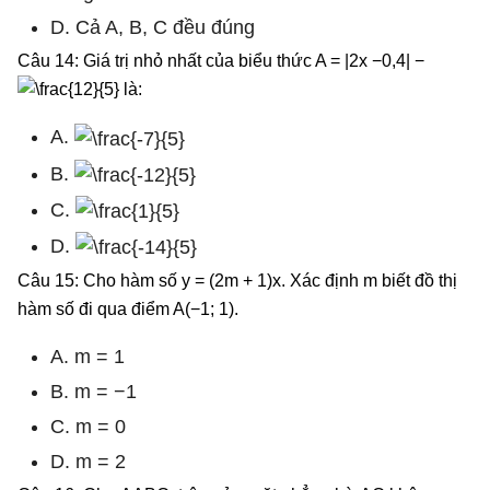
D. Cả A, B, C đều đúng
Câu 14: Giá trị nhỏ nhất của biểu thức A = |2x −0,4| −
là:
A.
B.
C.
D.
Câu 15: Cho hàm số y = (2m + 1)x. Xác định m biết đồ thị
hàm số đi qua điểm A(−1; 1).
A. m = 1
B. m = −1
C. m = 0
D. m = 2