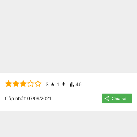
3
★
1
👨
46
Cập nhật: 07/09/2021