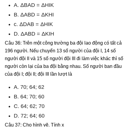
A. ΔBAD = ΔHIK
B. ΔABD = ΔKHI
c. ΔDAB = ΔHIK
D. ΔABD = ΔKIH
Câu 36: Trên một công trường ba đội lao động có tất cả
196 người. Nếu chuyển 13 số người của đội I, 14 số
người đội II và 15 số người đội III đi làm việc khác thì số
người còn lại của ba đội bằng nhau. Số người ban đầu
của đội I; đội II; đội III lần lượt là
A. 70; 64; 62
B. 64; 70; 60
C. 64; 62; 70
D. 72; 64; 60
Câu 37: Cho hình vẽ. Tính x