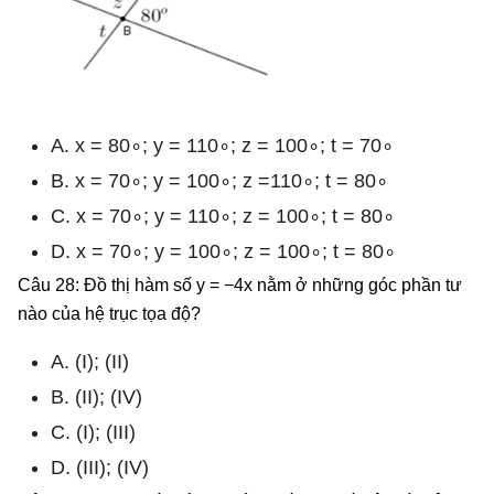
A. x = 80∘; y = 110∘; z = 100∘; t = 70∘
B. x = 70∘; y = 100∘; z =110∘; t = 80∘
C. x = 70∘; y = 110∘; z = 100∘; t = 80∘
D. x = 70∘; y = 100∘; z = 100∘; t = 80∘
Câu 28: Đồ thị hàm số y = −4x nằm ở những góc phần tư
nào của hệ trục tọa độ?
A. (I); (II)
B. (II); (IV)
C. (I); (III)
D. (III); (IV)