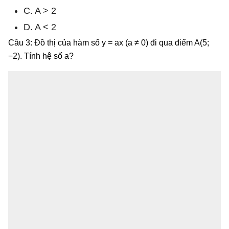
C. A > 2
D. A < 2
Câu 3: Đồ thị của hàm số y = ax (a ≠ 0) đi qua điểm A(5;
−2). Tính hệ số a?