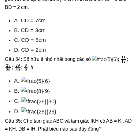
BD = 2 cm.
A. CD = 7cm
B. CD = 3cm
C. CD = 5cm
D. CD = 2cm
11
12
Câu 34: Số hữu tỉ nhỏ nhất trong các số
;
;
25
26
29
30
8
9
;
;
là:
A.
B.
C.
D.
Câu 35: Cho tam giác ABC và tam giác IKH có AB = KI, AD
= KH, DB = IH. Phát biểu nào sau đây đúng?