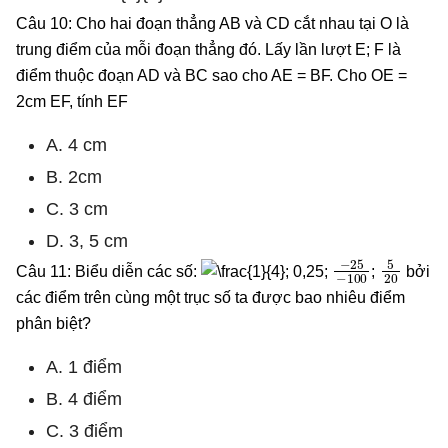
Câu 10: Cho hai đoạn thẳng AB và CD cắt nhau tại O là
trung điểm của mỗi đoạn thẳng đó. Lấy lần lượt E; F là
điểm thuộc đoạn AD và BC sao cho AE = BF. Cho OE =
2cm EF, tính EF
A. 4 cm
B. 2cm
C. 3 cm
D. 3, 5 cm
−
25
−
100
5
20
Câu 11: Biểu diễn các số:
; 0,25;
;
bởi
các điểm trên cùng một trục số ta được bao nhiêu điểm
phân biệt?
A. 1 điểm
B. 4 điểm
C. 3 điểm