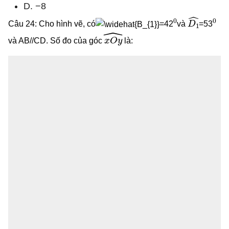
D. −8
0
D
1
^
0
Câu 24: Cho hình vẽ, có
=42
và
=53
x
O
y
^
và AB//CD. Số đo của góc
là: