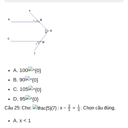
A. 100
B. 90
C. 105
D. 95
2
5
1
3
Câu 25: Cho:
: x −
=
. Chọn câu đúng.
A. x < 1