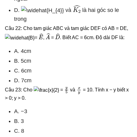
K
2
^
D.
và
là hai góc so le
trong
Câu 22: Cho tam giác ABC và tam giác DEF có AB = DE,
E
^
A
^
D
^
=
,
=
. Biết AC = 6cm. Độ dài DF là:
A. 4cm
B. 5cm
C. 6cm
D. 7cm
y
5
x
y
Câu 23: Cho
=
và
= 10. Tính x − y biết x
> 0; y > 0.
A. −3
B. 3
C. 8