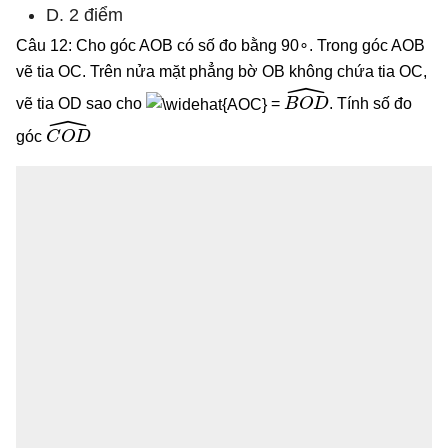
D. 2 điểm
Câu 12: Cho góc AOB có số đo bằng 90∘. Trong góc AOB
vẽ tia OC. Trên nửa mặt phẳng bờ OB không chứa tia OC,
B
O
D
^
vẽ tia OD sao cho
=
. Tính số đo
C
O
D
^
góc