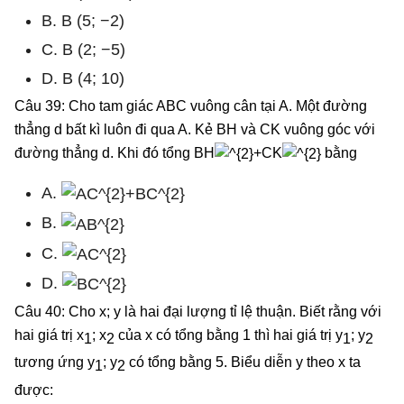
B. B (5; −2)
C. B (2; −5)
D. B (4; 10)
Câu 39: Cho tam giác ABC vuông cân tại A. Một đường
thẳng d bất kì luôn đi qua A. Kẻ BH và CK vuông góc với
đường thẳng d. Khi đó tổng BH
+CK
bằng
A.
B.
C.
D.
Câu 40: Cho x; y là hai đại lượng tỉ lệ thuận. Biết rằng với
hai giá trị x
; x
của x có tổng bằng 1 thì hai giá trị y
; y
1
2
1
2
tương ứng y
; y
có tổng bằng 5. Biểu diễn y theo x ta
1
2
được: