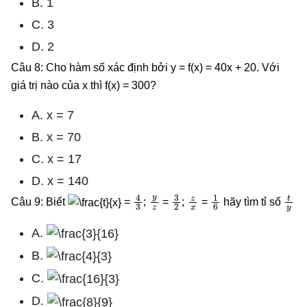
B. 1
C. 3
D. 2
Câu 8: Cho hàm số xác định bởi y = f(x) = 40x + 20. Với
giá trị nào của x thì f(x) = 300?
A. x = 7
B. x = 70
C. x = 17
D. x = 140
4
3
y
z
3
2
z
x
1
6
t
y
Câu 9: Biết
=
;
=
;
=
hãy tìm tỉ số
A.
B.
C.
D.