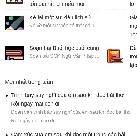
tổn bại rất lớn nếu mỗi
lời
người không có ý thức bảo
Kể lại một sự kiện lịch sử
Giả
vệ môi trường sống.
Kể về một sự việc có thật có liên quan đến nhân vật hoặc sự kiện lịch sử
mộ
Bài văn mẫu lớp 7 số 5 đề 4
To
Soạn bài Buổi học cuối cùng
Đề 
Soạn bài SGK Ngữ Văn 7 tập 1 Cánh diều
tro
tập
Bài
Mới nhất trong tuần
Trình bày suy nghĩ của em sau khi đọc bài thơ
Rồi ngày mai con đi
Đoạn văn trình bày suy nghĩ của em sau khi đọc bài thơ
Rồi ngày mai con đi
Cảm xúc của em sau khi đọc một trong các bài