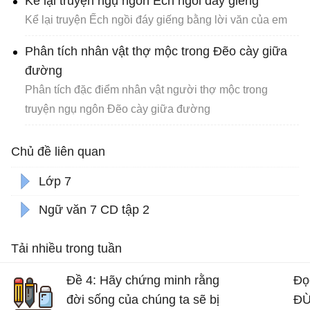
Kể lại truyện ngụ ngôn Ếch ngồi đáy giếng
Kể lại truyện Ếch ngồi đáy giếng bằng lời văn của em
Phân tích nhân vật thợ mộc trong Đẽo cày giữa
đường
Phân tích đặc điểm nhân vật người thợ mộc trong
truyện ngụ ngôn Đẽo cày giữa đường
Chủ đề liên quan
Lớp 7
Ngữ văn 7 CD tập 2
Tải nhiều trong tuần
Đề 4: Hãy chứng minh rằng
Đọ
đời sống của chúng ta sẽ bị
ĐỪ