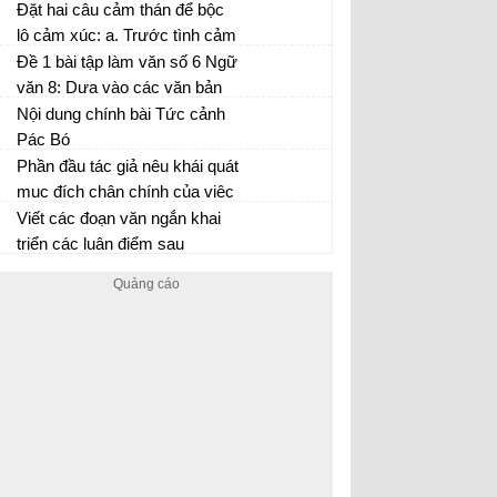
(không lặp lại tình huống đâ
dân thuộc địa ở hai thời điểm :
Đặt hai câu cảm thán để bộc
học trong sách giáo khoa).
trước khi có chiến tranh và khi
lộ cảm xúc: a, Trước tình cảm
chiến tranh xảy ra.
của một người thân dành cho
Đề 1 bài tập làm văn số 6 Ngữ
mình
văn 8: Dựa vào các văn bản
Chiếu dời đô...
Nội dung chính bài Tức cảnh
Pác Bó
Phần đầu tác giả nêu khái quát
mục đích chân chính của việc
học. Mục đích đó là gì?
Viết các đoạn văn ngắn khai
triển các luận điểm sau