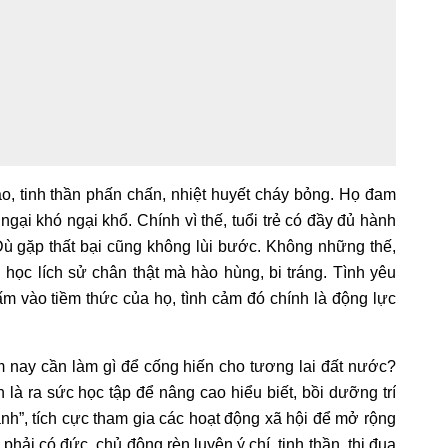
o, tinh thần phấn chấn, nhiệt huyết cháy bỏng. Họ đam
gại khó ngại khổ. Chính vì thế, tuổi trẻ có đầy đủ hành
 Dù gặp thất bại cũng không lùi bước. Không những thế,
 học lích sử chân thật mà hào hùng, bi tráng. Tình yêu
m vào tiềm thức của họ, tình cảm đó chính là động lực
ôm nay cần làm gì để cống hiến cho tương lai đất nước?
 là ra sức học tập để nâng cao hiểu biết, bồi dưỡng trí
ành”, tích cực tham gia các hoạt động xã hội để mở rộng
 phải có đức, chủ động rèn luyện ý chí, tinh thần, thi đua