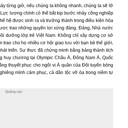
ày từng giờ, nếu chúng ta không nhanh, chúng ta sẽ lỡ
ới. Lực lượng chính có thể bắt kịp bước nhảy công nghiệp
à thế hệ được sinh ra và trưởng thành trong điều kiện hòa
, được trao những quyền lợi xứng đáng. Đảng, Nhà nước
 bồi dưỡng lớp trẻ Việt Nam. Không chỉ xây dựng cơ sở
n trao cho họ nhiều cơ hội giao lưu với bạn bè thế giới,
phát triển. Sự thực đã chứng minh bằng bảng thành tích
hững huy chương tại Olympic Châu Á, Đông Nam Á, Quốc
thắng thuyết phục cho ngôi vị Á quân của Đội tuyển bóng
ghiêng mình cảm phục, cả dân tộc vỡ òa trong niềm tự