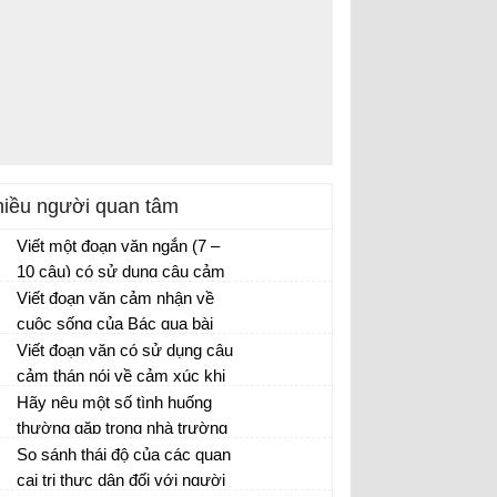
iều người quan tâm
Viết một đoạn văn ngắn (7 –
10 câu) có sử dụng câu cảm
thán và câu phủ định
Viết đoạn văn cảm nhận về
Soạn văn 8
cuộc sống của Bác qua bài
thơ Tức cảnh Pác Bó
Viết đoạn văn có sử dụng câu
cảm thán nói về cảm xúc khi
đọc một tác phẩm văn học
Hãy nêu một số tình huống
thường gặp trong nhà trường
hoặc ngoài xã hội mà em cho
So sánh thái độ của các quan
là cần viết văn bản thông báo
cai trị thực dân đối với người