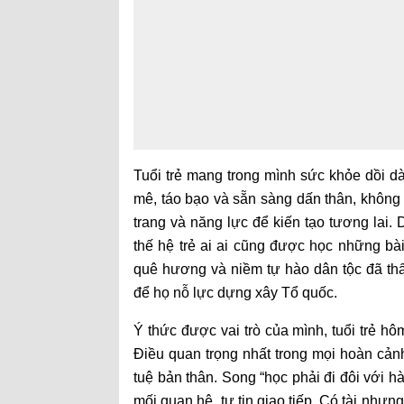
Tuổi trẻ mang trong mình sức khỏe dồi dà
mê, táo bạo và sẵn sàng dấn thân, không n
trang và năng lực để kiến tạo tương lai.
thế hệ trẻ ai ai cũng được học những bài
quê hương và niềm tự hào dân tộc đã thấ
để họ nỗ lực dựng xây Tổ quốc.
Ý thức được vai trò của mình, tuổi trẻ h
Điều quan trọng nhất trong mọi hoàn cảnh
tuệ bản thân. Song “học phải đi đôi với h
mối quan hệ, tự tin giao tiếp. Có tài nhưng