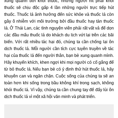
xung quanh bởi khói thuốc, những người hít phải khói
thuốc sẽ chịu độc gấp 4 lần những người trực tiếp hút
thuốc. Thuốc lá ảnh hưởng đến sức khỏe và thuốc lá còn
gây ô nhiễm với môi trường bởi đầu thuốc hay tàn thuốc
lá. Ở Thái Lan, các tình nguyện viên phải rất vất vả để dọn
các đầu mẩu thuốc lá do khách du lịch vứt lại trên các bãi
biển. Với rất nhiều tác hại đó, chúng ta cần chống lại ôn
dịch thuốc lá. Mỗi người cần tích cực tuyên truyền về tác
hại của thuốc lá đến người thân, bạn bè xung quanh mình.
Hãy khuyến khích, khen ngợi khi mọi người có cố gắng để
từ bỏ thuốc lá. Nếu bạn bè có ý định thử hút thuốc lá, hãy
khuyên can và ngăn chặn. Cuộc sống của chúng ta sẽ an
toàn hơn khi sống trong bầu không khí trong sạch, không
khói thuốc lá. Vì vậy, chúng ta cần chung tay để đẩy lùi ôn
dịch thuốc lá vì một xã hội văn minh và phát triển.