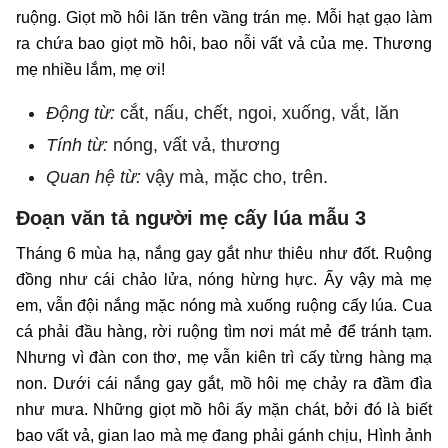
ruộng. Giọt mồ hôi lăn trên vầng trán mẹ. Mỗi hạt gạo làm
ra chứa bao giọt mồ hôi, bao nỗi vất vả của mẹ. Thương
mẹ nhiều lắm, mẹ ơi!
Động từ:
cắt, nấu, chết, ngoi, xuống, vắt, lăn
Tính từ:
nóng, vất vả, thương
Quan hệ từ:
vậy mà, mặc cho, trên.
Đoạn văn tả người mẹ cấy lúa mẫu 3
Tháng 6 mùa hạ, nắng gay gắt như thiêu như đốt. Ruộng
đồng như cái chảo lửa, nóng hừng hực. Ấy vậy mà mẹ
em, vẫn đội nắng mặc nóng mà xuống ruộng cấy lúa. Cua
cá phải đầu hàng, rời ruộng tìm nơi mát mẻ để tránh tạm.
Nhưng vì đàn con thơ, mẹ vẫn kiên trì cấy từng hàng mạ
non. Dưới cái nắng gay gắt, mồ hôi mẹ chảy ra đầm đìa
như mưa. Những giọt mồ hôi ấy mặn chát, bởi đó là biết
bao vất vả, gian lao mà mẹ đang phải gánh chịu, Hình ảnh