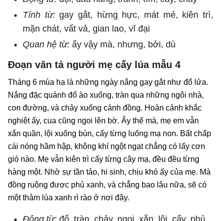
Tính từ:
gay gắt, hừng hực, mát mẻ, kiên trì,
mặn chát, vất vả, gian lao, vĩ đại
Quan hệ từ:
ấy vậy mà, nhưng, bởi, dù
Đoạn văn tả người mẹ cấy lúa mẫu 4
Tháng 6 mùa hạ là những ngày nắng gay gắt như đổ lửa.
Nắng đặc quánh đổ ào xuống, tràn qua những ngôi nhà,
con đường, và chảy xuống cánh đồng. Hoàn cảnh khắc
nghiệt ấy, cua cũng ngoi lên bờ. Ấy thế mà, mẹ em vẫn
xắn quần, lội xuống bùn, cấy từng luống mạ non. Bất chấp
cái nóng hầm hập, không khí ngột ngạt chẳng có lấy cơn
gió nào. Mẹ vẫn kiên trì cấy từng cây mạ, đều đều từng
hàng một. Nhờ sự tần tảo, hi sinh, chịu khó ấy của mẹ. Mà
đồng ruộng được phủ xanh, và chẳng bao lâu nữa, sẽ có
một thảm lúa xanh rì rào ở nơi đây.
Động từ:
đổ, tràn, chảy, ngoi, xắn, lội, cấy, phủ