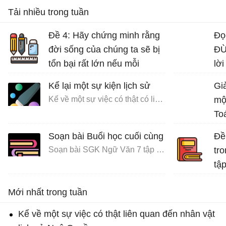
Tải nhiều trong tuần
Đề 4: Hãy chứng minh rằng
Đọ
đời sống của chúng ta sẽ bị
ĐỪ
tổn bại rất lớn nếu mỗi
lời
người không có ý thức bảo
Kể lại một sự kiện lịch sử
Giả
vệ môi trường sống.
Kể về một sự việc có thật có liên quan đến nhân vật hoặc sự kiện lịch sử
mộ
Bài văn mẫu lớp 7 số 5 đề 4
To
Soạn bài Buổi học cuối cùng
Đề 
Soạn bài SGK Ngữ Văn 7 tập 1 Cánh diều
tro
tập
Bài
Mới nhất trong tuần
Kể về một sự việc có thật liên quan đến nhân vật