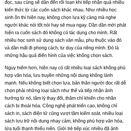
đọc, sau cùng sẽ dẫn đến rối loạn khi tiếp nhận quá nhiều
kiến thức từ các cuốn sách khác nhau. Như nhiều học
sinh ôn thi hiện nay, không chọn lựa kỹ càng mà nghe
người khác nói tốt nói hay sẽ mua ngay. Dần dần mới phát
hiện ra cuốn sách đó không có tác dụng cho mình. Rất
nhiều học sinh sử dụng sách văn mẫu, phụ thuộc vào đó
và dần mất đi phong cách, tư duy của riêng mình. Đó là
những hậu quả điển hình của việc không chọn sách.
Nguy hiểm hơn, hiện nay có rất nhiều loại sách không phù
hợp văn hóa, lưu truyền những nội dung không lành
mạnh. Nếu không biết chọn lựa, bản thân người đọc rất dễ
chọn phải những loại sách như thế và tiếp nhận ảnh
hưởng từ nó, tâm lý thay đổi, thậm chí khiến cho nhân
cách bị thoái hóa. Công nghệ phát triển cao, không chỉ
sách in, sách điện tử cũng vượt tầm kiểm soát, nhiều loại
sách lưu trữ nội dung nhạy cảm, không phù hợp văn hóa,
lứa tuổi thanh thiếu niên. Giới trẻ tiếp xúc nhiều đã ảnh