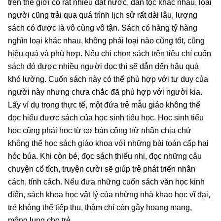
trên thế giới có rất nhiều đất nước, dân tộc khác nhau, loài
người cũng trải qua quá trình lịch sử rất dài lâu, lượng
sách có được là vô cùng vô tận. Sách có hàng tỷ hàng
nghìn loại khác nhau, không phải loại nào cũng tốt, cũng
hiệu quả và phù hợp. Nếu chỉ chọn sách trên tiêu chí cuốn
sách đó được nhiều người đọc thì sẽ dẫn đến hậu quả
khó lường. Cuốn sách này có thể phù hợp với tư duy của
người này nhưng chưa chắc đã phù hợp với người kia.
Lấy ví dụ trong thực tế, một đứa trẻ mẫu giáo không thể
đọc hiểu được sách của học sinh tiểu học. Học sinh tiểu
học cũng phải học từ cơ bản cộng trừ nhân chia chứ
không thể học sách giáo khoa với những bài toán cấp hai
hóc búa. Khi còn bé, đọc sách thiếu nhi, đọc những câu
chuyện cổ tích, truyện cười sẽ giúp trẻ phát triển nhân
cách, tính cách. Nếu đưa những cuốn sách văn học kinh
điển, sách khoa học vật lý của những nhà khao học vĩ đại,
trẻ không thể tiếp thu, thậm chí còn gây hoang mang,
mông lung cho trẻ.