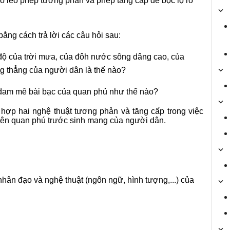
éo léo phép tương phản và phép tăng cấp để bộc lộ rõ
ằng cách trả lời các câu hỏi sau:
độ của trời mưa, của đôh nước sông dâng cao, của
ng thẳng của người dân là thế nào?
ộ dam mê bài bạc của quan phủ như thế nào?
 hợp hai nghệ thuật tương phản và tăng cấp trong việc
a tên quan phú trước sinh mạng của người dân.
nhân đạo và nghệ thuật (ngôn ngữ, hình tượng,...) của