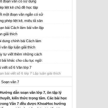
u dùng dấu chấm lửng, có
ết đoạn văn có sử dụng
ương
u dùng dấu chấm phẩy
ép liệt kê chủ đề học tập
ết đoạn văn ngắn có sử dụng phép liệt kê
ết một đoạn văn ngắn có sử
ng phép liệt kê, miêu tả sân
ết đoạn văn ngắn có sử dụng phép liệt kê
ường em giờ ra chơi.
ạn bài Cách làm bài văn lập
ận giải thích
ạn bài Cách làm bài văn lập luận giải thích
i dung chính bài Cách làm
ắn gọn
i văn lập luận giải thích
ạn bài Cách làm bài văn lập luận giải thích
y tự viết thêm những cách
t bài khác cho câu tục ngữ:
ạn bài Cách làm bài văn lập luận giải thích
i một ngày đằng, học một
i viết số 6 Văn lớp 7
ng khôn”
ạn bài viết số 6 lớp 7 Lập luận giải thích
Soạn văn 7
Hướng dẫn soạn văn lớp 7, ôn tập lý
thuyết, kiến thức trọng tâm. Các bài học
trong Văn 7 đều được KhoaHoc hướng