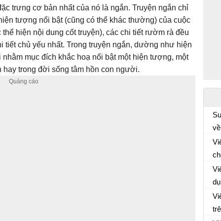
 đặc trưng cơ bản nhất của nó là ngắn. Truyện ngắn chỉ
 hiện tượng nổi bật (cũng có thể khác thường) của cuộc
c thể hiện nội dung cốt truyện), các chi tiết rườm rà đều
i tiết chủ yếu nhất. Trong truyện ngắn, dường như hiện
i nhằm mục đích khắc hoạ nổi bật một hiện tượng, một
h hay trong đời sống tâm hồn con người.
Sư
về
Ch
H
Vi
ch
Vă
ng
Vi
dụ
Vă
Vi
dụ
tr
Vă