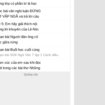
c sinh
ong lớp có phần lơ là học
p.
i văn mẫu lớp 7 số 5 đề 1
c bài văn nghị luận ĐỪNG
 VẤP NGÃ và trả lời câu
i
 5: Em hãy giải thích nội
ng lời khuyên của Lê-Nin:
c, học nữa, học mãi
ạn bài Người đàn ông cô
c giữa rừng
ạn bài SGK Ngữ Văn 7 tập 1 Cánh diều
ạn bài Buổi học cuối cùng
ạn bài SGK Ngữ Văn 7 tập 1 Cánh diều
m xúc của em sau khi đọc
t trong các bài thơ Những
nh buồm, Mây và sóng, Mẹ
m xúc sau khi đọc một trong các bài thơ
 quả
ững cánh buồm, Mây và sóng, Mẹ và quả lớp