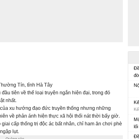
Đề
đờ
tổ
Bà
hường Tín, tỉnh Hà Tây
Nộ
kh
 đầu tiên về thể loại truyện ngắn hiện đại, trong đó
tr
ật nhất.
Kể
g của xu hướng đạo đức truyền thống nhưng những
Kể
ên về phản ánh hiện thực xã hội thối nát thời bấy giờ.
vậ
Mộ
giai cấp thống trị độc ác bất nhân, chỉ ham ăn chơi phè
lố
ngập lụt.
kh
Ng
Đề