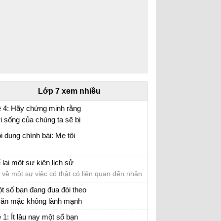
Lớp 7 xem nhiều
 4: Hãy chứng minh rằng
i sống của chúng ta sẽ bị
n bại rất lớn nếu mỗi người
i văn mẫu lớp 7 số 5 đề 4
i dung chính bài: Mẹ tôi
ông có ý thức bảo vệ môi
ường sống.
 lại một sự kiện lịch sử
 về một sự việc có thật có liên quan đến nhân
t hoặc sự kiện lịch sử
t số bạn đang đua đòi theo
i ăn mặc không lành mạnh
ông phù hợp với lứa tuổi
hị luận trang phục của giới trẻ hiện nay
 1: Ít lâu nay một số bạn