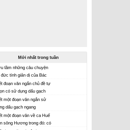
Mới nhất trong tuần
u tầm những câu chuyện
 đức tính giản dị của Bác
uyện về lối sống giản dị của Bác
ồ
ết đoạn văn ngắn chủ đề tự
ọn có sử dụng dấu gạch
n mẫu lớp 7
ang và dấu gạch nối
ết một đoạn văn ngắn sử
ng dấu gạch ngang
n mẫu lớp 7: Viết một đoạn văn ngắn có sử
ết một đoạn văn về ca Huế
ng dấu gạch ngang
ên sông Hương trong đó: có
n mẫu lớp 7: Đoạn văn về ca Huế trên sông