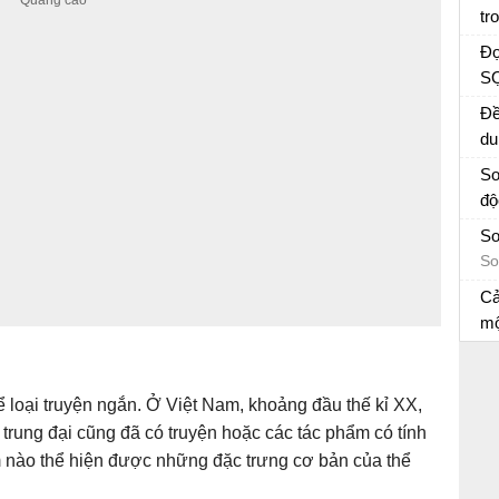
họ
tr
tậ
Bà
Đọ
SỢ
hỏ
Đề
du
Họ
So
độ
So
So
So
Cả
mộ
cá
Cả
và
Nh
7
 loại truyện ngắn. Ở Việt Nam, khoảng đầu thế kỉ XX,
trung đại cũng đã có truyện hoặc các tác phẩm có tính
 nào thể hiện được những đặc trưng cơ bản của thể