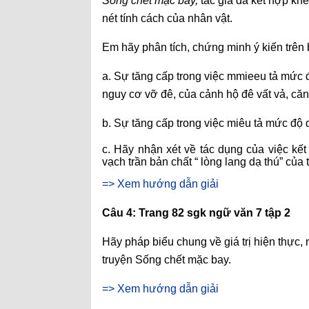
Sống chết mặc bay,
tác giả đã kết hợp kh
nét tính cách của nhân vật.
Em hãy phân tích, chứng minh ý kiến trên b
a. Sự tăng cấp trong việc mmieeu tả mức 
nguy cơ vỡ đê, của cảnh hộ đê vất vả, că
b. Sự tăng cấp trong việc miêu tả mức đ
c. Hãy nhận xét về tác dụng của việc kết
vạch trần bản chất “ lòng lang dạ thú” củ
=> Xem hướng dẫn giải
Câu 4: Trang 82 sgk ngữ văn 7 tập 2
Hãy pháp biểu chung về giá trị hiện thực, 
truyện Sống chết mặc bay.
=> Xem hướng dẫn giải