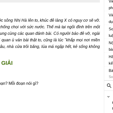
câ
Vi
H
câ
ph
Vi
Vi
c sông Nhị Hà lên to, khúc đê làng X có nguy cơ sẽ vỡ.
dụ
hống chọi với sức nước. Thế mà tại ngôi đình trên một
Vi
tr
So
ung cùng các quan đánh bài. Có người báo đê vỡ, ngài
lu
 quan ù ván bài thật to, cũng là lúc "khắp mọi nơi miền
So
Nộ
sâu, nhà cửa trôi băng, lúa má ngập hết, kẻ sống không
ng
bà
So
Hã
GIẢI
kế
So
“Đ
Bà
sà
So
oạn? Mỗi đoạn nói gì?