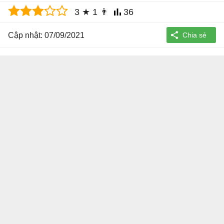
3
★
1
👨
36
Cập nhật: 07/09/2021