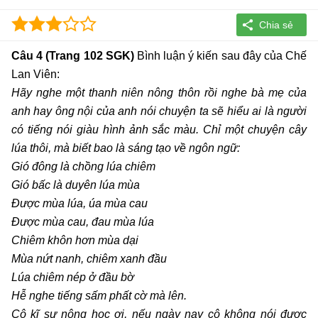
Câu 4 (Trang 102 SGK)
Bình luận ý kiến sau đây của Chế
Lan Viên:
Hãy nghe một thanh niên nông thôn rồi nghe bà mẹ của
anh hay ông nội của anh nói chuyện ta sẽ hiểu ai là người
có tiếng nói giàu hình ảnh sắc màu. Chỉ một chuyện cây
lúa thôi, mà biết bao là sáng tạo về ngôn ngữ:
Gió đông là chồng lúa chiêm
Gió bấc là duyên lúa mùa
Được mùa lúa, úa mùa cau
Được mùa cau, đau mùa lúa
Chiêm khôn hơn mùa dại
Mùa nứt nanh, chiêm xanh đầu
Lúa chiêm nép ở đầu bờ
Hễ nghe tiếng sấm phất cờ mà lên.
Cô kĩ sư nông học ơi, nếu ngày nay cô không nói được