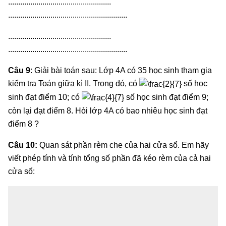
...................................................
...........................................................
...................................................
...........................................................
Câu 9
: Giải bài toán sau: Lớp 4A có 35 học sinh tham gia
kiểm tra Toán giữa kì II. Trong đó, có
số học
sinh đạt điểm 10; có
số học sinh đạt điểm 9;
còn lại đạt điểm 8. Hỏi lớp 4A có bao nhiêu học sinh đạt
điểm 8 ?
Câu 10:
Quan sát phần rèm che của hai cửa sổ. Em hãy
viết phép tính và tính tổng số phần đã kéo rèm của cả hai
cửa sổ: