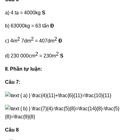
a) 4 tạ = 4000kg
S
b) 63000kg = 63 tấn
Đ
2
2
2
c) 4m
7dm
= 407dm
Đ
2
2
d) 230 000cm
= 230m
S
II. Phần tự luận:
Câu 7:
Câu 8