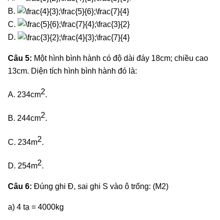
B.
C.
D.
Câu 5:
Một hình bình hành có độ dài đáy 18cm; chiều cao
13cm. Diện tích hình bình hành đó là:
2
A. 234cm
.
2
B. 244cm
.
2
C. 234m
.
2
D. 254m
.
Câu 6:
Đúng ghi Đ, sai ghi S vào ô trống: (M2)
a) 4 tạ = 4000kg