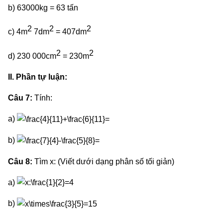
b) 63000kg = 63 tấn
2
2
2
c) 4m
7dm
= 407dm
2
2
d) 230 000cm
= 230m
II. Phần tự luận:
Câu 7:
Tính:
a)
b)
Câu 8:
Tìm x: (Viết dưới dạng phân số tối giản)
a)
b)