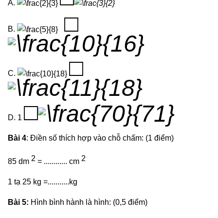
A.
□
B.
□
C.
□
D. 1
Bài 4
: Điền số thích hợp vào chỗ chấm: (1 điểm)
2
2
85 dm
= ............ cm
1 tạ 25 kg =...........kg
Bài 5:
Hình bình hành là hình: (0,5 điểm)