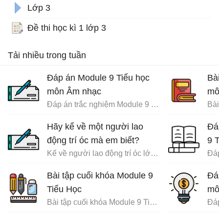
Lớp 3
Đề thi học kì 1 lớp 3
Tải nhiều trong tuần
Đáp án Module 9 Tiểu học
Bà
môn Âm nhạc
mô
Đáp án trắc nghiệm Module 9 Tiểu học
Hãy kể về một người lao
Đá
động trí óc mà em biết?
9 
Kể về người lao động trí óc lớp 3
Bài tập cuối khóa Module 9
Đá
Tiểu Học
mô
Bài tập cuối khóa Module 9 Tiểu Học đầy đủ