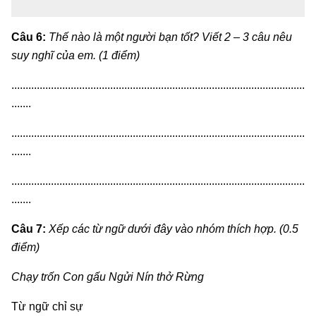
Câu 6:
Thế nào là một người bạn tốt? Viết 2 – 3 câu nêu
suy nghĩ của em. (1 điểm)
........................................................................................................
.......
........................................................................................................
.......
........................................................................................................
.......
Câu 7:
Xếp các từ ngữ dưới đây vào nhóm thích hợp. (0.5
điểm)
Chạy trốn Con gấu Ngửi Nín thở Rừng
Từ ngữ chỉ sự