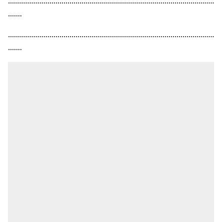
........................................................................................................
.......
........................................................................................................
.......