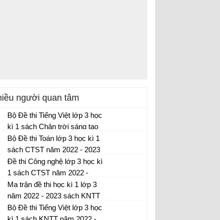
iều người quan tâm
Bộ Đề thi Tiếng Việt lớp 3 học
kì 1 sách Chân trời sáng tạo
năm 2022 - 2023
Bộ Đề thi Toán lớp 3 học kì 1
Đề thi học kì 1 môn Tiếng Việt lớp 3 có đáp
sách CTST năm 2022 - 2023
án
Đề thi học kì 1 môn Toán lớp 3 có đáp án
Đề thi Công nghệ lớp 3 học kì
1 sách CTST năm 2022 -
2023
Ma trận đề thi học kì 1 lớp 3
Đề thi học kì 1 môn Công nghệ lớp 3 có
năm 2022 - 2023 sách KNTT
đáp án
Ma trận đề kiểm tra cuối kì 1 lớp 3
Bộ Đề thi Tiếng Việt lớp 3 học
kì 1 sách KNTT năm 2022 -