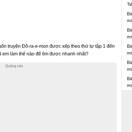
Ti
Đá
Bà
mô
Bà
Bà
mô
Bà
ốn truyện Đô-ra-e-mon được xếp theo thứ tự tập 1 đến
Bà
m
14 em làm thế nào để tìm được nhanh nhất?
Bà
Bà
mô
Bà
Bà
mô
Bà