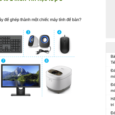
ây để ghép thành một chiếc máy tính để bàn?
Bà
Ti
Bà
Đá
mô
Đá
Đá
mô
Đá
Hã
tr
Kể
Đá