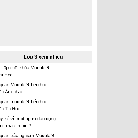
Lớp 3 xem nhiều
i tập cuối khóa Module 9
ểu Học
i tập cuối khóa Module 9 Tiểu Học đầy đủ
p án Module 9 Tiểu học
n Âm nhạc
p án trắc nghiệm Module 9 Tiểu học
p án module 9 Tiểu học
n Tin Học
p án trắc nghiệm Module 9 Tiểu học
y kể về một người lao động
í óc mà em biết?
 về người lao động trí óc lớp 3
p án trắc nghiệm Module 9