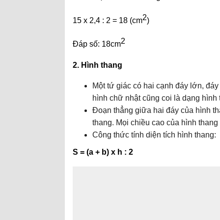
2
15 x 2,4 : 2 = 18 (cm
)
2
Đáp số: 18cm
2. Hình thang
Một tứ giác có hai cạnh đáy lớn, đáy
hình chữ nhật cũng coi là dạng hình 
Đoạn thẳng giữa hai đáy của hình t
thang. Mọi chiều cao của hình thang
Công thức tính diện tích hình thang:
S = (a + b) x h : 2