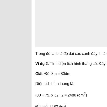
Trong đó: a, b là độ dài các cạnh đáy; h là
Ví dụ 2:
Tính diện tích hình thang có: Đá
Giải:
Đổi 8m = 80dm
Diện tích hình thang là:
2
(80 + 75) x 32 : 2 = 2480 (dm
)
2
Đáp số: 2480 dm