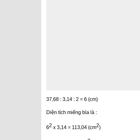
37,68 : 3,14 : 2 = 6 (cm)
Diện tích miếng bìa là :
2
2
6
x 3,14 = 113,04 (cm
)