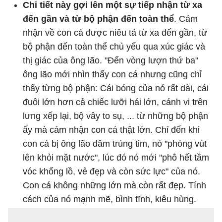
Chi tiết này gợi lên một sự tiếp nhận từ xa
đến gần và từ bộ phận đến toàn thể
.
Cảm
nhận về con cá được niêu tả từ xa đến gần, từ
bộ phận đến toàn thể chủ yếu qua xúc giác và
thị giác của ông lão. "
Đến vòng lượn thứ ba
"
ông lão mới nhìn thấy con cá nhưng cũng chỉ
thấy từng bộ phận:
Cái bóng của nó rất dài, cái
đuôi lớn hơn cả chiếc lưỡi hái lớn, cánh vi trên
lưng xếp lại, bộ vây to sụ, ...
từ những bộ phận
ấy mà cảm nhận con cá thật lớn. Chỉ đến khi
con cá bị ông lão đâm trúng tim, nó "
phóng vút
lên khỏi mặt nước
", lúc đó nó mới "
phô hết tầm
vóc khổng lồ, vẻ đẹp và còn sức lực
" của nó.
Con cá không những lớn mà còn rất đẹp. Tính
cách của nó mạnh mẽ, bình tĩnh, kiêu hùng.