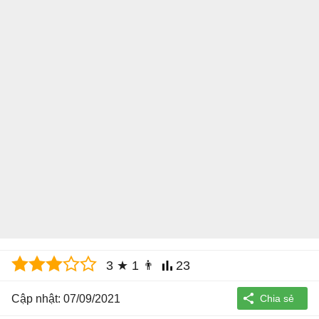
3
★
1
👨
23
Cập nhật: 07/09/2021