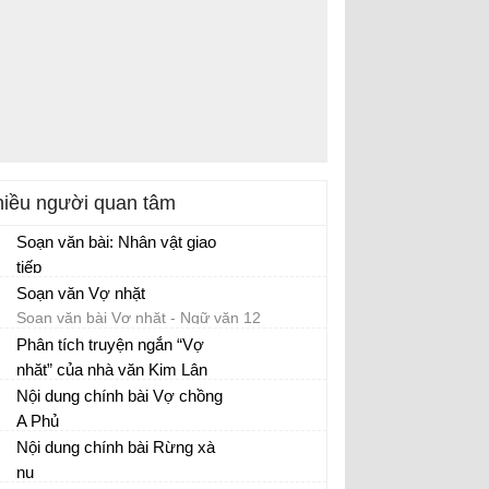
iều người quan tâm
Soạn văn bài: Nhân vật giao
tiếp
Soạn văn Vợ nhặt
Soạn văn bài Vợ nhặt - Ngữ văn 12
Phân tích truyện ngắn “Vợ
nhặt” của nhà văn Kim Lân
Phân tích tác phẩm Vợ nhặt
Nội dung chính bài Vợ chồng
A Phủ
Nội dung chính bài Rừng xà
nu