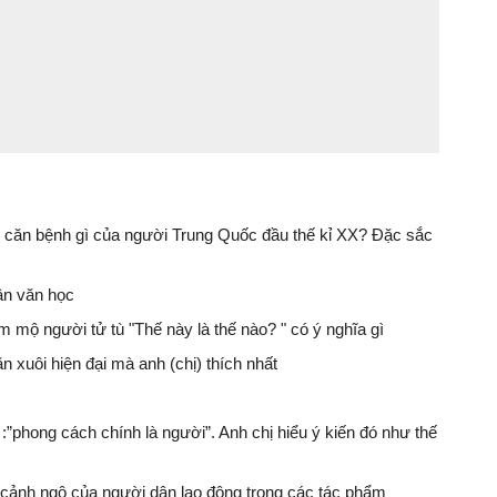
 căn bệnh gì của người Trung Quốc đầu thế kỉ XX? Đặc sắc
uận văn học
 mộ người tử tù "Thế này là thế nào? " có ý nghĩa gì
 xuôi hiện đại mà anh (chị) thích nhất
 :”phong cách chính là người”. Anh chị hiểu ý kiến đó như thế
cảnh ngộ của người dân lao động trong các tác phẩm