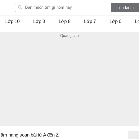
Lớp 10
Lớp 9
Lớp 8
Lớp 7
Lớp 6
L
cẩm nang soạn bài từ A đến Z