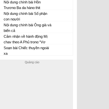
Nội dung chính bài Hồn
Trương Ba da hàng thịt
Nội dung chính bài Số phận
con người
Nội dung chính bài Ông già và
biển cả
Cảm nhận về hành động Mị
chạy theo A Phủ trong “Vợ
chồng A Phủ” của Tô Hoài
Soạn bài Chiếc thuyền ngoài
Tác phẩm Vợ chồng A Phủ
xa
Chiếc thuyền ngoài xa - Văn 12