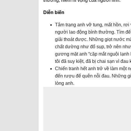
thương, niềm hi vọng của người lính.
Diễn biến
Tâm trạng anh vỡ tung, mất hồn, rơ
người lao động bình thường. Tìm đế
giải thoát được. Những giọt nước mắt
chất dường như đổ sụp, trở nên như
gương mặt anh “cặp mắt nguội lạnh lú
tôi đã suy kiệt, đã bị chai sạn vì đau 
Chiến tranh hết anh trở về làm một 
đến rượu để quên nỗi đau. Những gi
lòng anh.