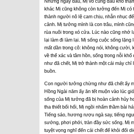
Những ngày đầu, Mị vô cùng đau khổ thậm 
khác Mị cũng không còn tưởng đến Mị có th
thành người nô lệ cam chịu, nhẫn nhục đế
cảnh. Mị tưởng mình là con trâu, mình cũn
rùa nuôi trong xó cửa. Lúc nào cũng nhớ 
lại làm đi làm lại. Mị sống cuộc sống lặn
mất dần trong cô: không nói, không cười, 
về thể xác và tâm hồn, sống trong nỗi khổ
như đã chết, Mị trở thành một cái máy chỉ 
buồn.
Con người tưởng chừng như đã chết ấy một
Hồng Ngài năm ấy ăn tết muộn vào lúc gió v
sống của Mị tưởng đã bị hoàn cảnh hủy hoại
tha thiết bổi hổi, Mị ngồi nhẩm thầm bài h
Tiếng sáo, hương rượu ngà say, tiếng ngư
sướng, phơi phới, tràn đầy sức sống. Mị 
tuyệt vọng nghĩ đến cái chết để khỏi đối di