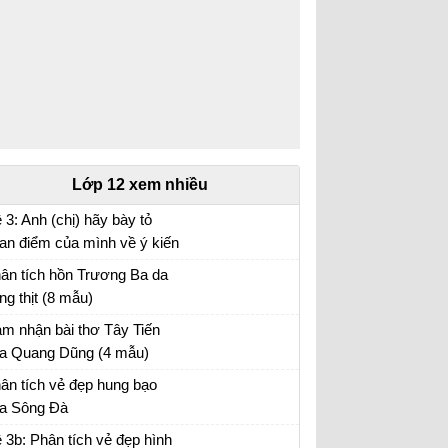
Lớp 12 xem nhiều
 3: Anh (chị) hãy bày tỏ
an điểm của mình về ý kiến
a nhà văn Pháp La-bơ-ruy-
ân tích hồn Trương Ba da
 “Khi một tác phẩm nâng cao
ng thịt (8 mẫu)
nh thần ta lên và gợi cho ta
ân tích bài hồn Trương Ba da hàng thịt - Văn
m nhận bài thơ Tây Tiến
ững tình cảm cao quý và
u 12
a Quang Dũng (4 mẫu)
n đảm,...
m nhận Tây Tiến - Văn mẫu 12
ân tích vẻ đẹp hung bạo
a Sông Đà
n mẫu 12
 3b: Phân tích vẻ đẹp hình