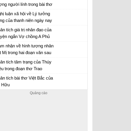
ợng người lính trong bài thơ
y Tiến của Quang Dũng.
hị luận xã hội về Lý tưởng
ng của thanh niên ngày nay
n mẫu 12
ân tích giá trị nhân đạo của
uyện ngắn Vợ chồng A Phủ
 chồng A Phủ - Văn mẫu 12
m nhận về hình tượng nhân
t Mị trong hai đoạn văn sau
ần lần, mấy năm qua…. Mị
n mẫu 12
ân tích tâm trạng của Thúy
 ăn cho chết ngay, chứ
ều trong đoạn thơ Trao
ông buồn nhớ lại nữa”
yên
ân tích bài Trao duyên
ân tích bài thơ Việt Bắc của
 Hữu
ân tích Việt Bắc