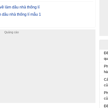
về làm dâu nhà thống lí
 dâu nhà thống lí mẫu 1
Đề
qu
củ
Ph
e:
hà
ti
Ph
Cả
nh
mẫ
củ
ca
Cả
Ph
củ
Vă
Đề