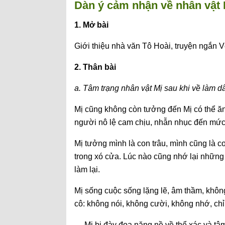
Dàn ý cảm nhận về nhân vật M
1. Mở bài
Giới thiệu nhà văn Tô Hoài, truyện ngắn V
2. Thân bài
a. Tâm trạng nhân vật Mị sau khi về làm dâ
Mị cũng không còn tưởng đến Mị có thể ăn 
người nô lệ cam chịu, nhẫn nhục đến mức 
Mị tưởng mình là con trâu, mình cũng là co
trong xó cửa. Lúc nào cũng nhớ lại những 
làm lại.
Mị sống cuộc sống lặng lẽ, âm thầm, khôn
cô: không nói, không cười, không nhớ, chỉ 
→ Mị bị đày đọa nặng nề về thể xác và tâm