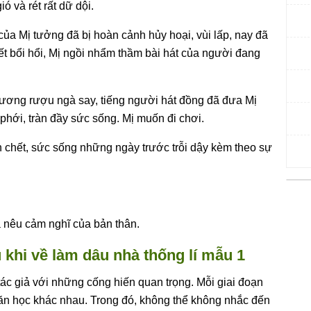
ó và rét rất dữ dội.
của Mị tưởng đã bị hoàn cảnh hủy hoại, vùi lấp, nay đã
hiết bổi hổi, Mị ngồi nhẩm thầm bài hát của người đang
hương rượu ngà say, tiếng người hát đồng đã đưa Mị
 phới, tràn đầy sức sống. Mị muốn đi chơi.
n chết, sức sống những ngày trước trỗi dậy kèm theo sự
và nêu cảm nghĩ của bản thân.
khi về làm dâu nhà thống lí mẫu 1
ác giả với những cống hiến quan trọng. Mỗi giai đoạn
ăn học khác nhau. Trong đó, không thể không nhắc đến