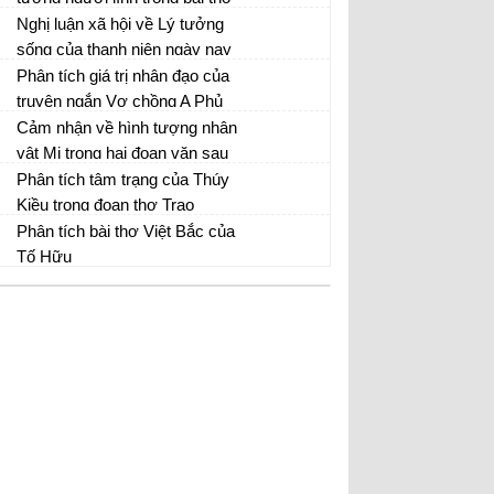
Tây Tiến của Quang Dũng.
Nghị luận xã hội về Lý tưởng
sống của thanh niên ngày nay
Văn mẫu 12
Phân tích giá trị nhân đạo của
truyện ngắn Vợ chồng A Phủ
Vợ chồng A Phủ - Văn mẫu 12
Cảm nhận về hình tượng nhân
vật Mị trong hai đoạn văn sau
“Lần lần, mấy năm qua…. Mị
Phân tích tâm trạng của Thúy
Văn mẫu 12
sẽ ăn cho chết ngay, chứ
Kiều trong đoạn thơ Trao
không buồn nhớ lại nữa”
duyên
Phân tích bài thơ Việt Bắc của
Phân tích bài Trao duyên
Tố Hữu
Phân tích Việt Bắc