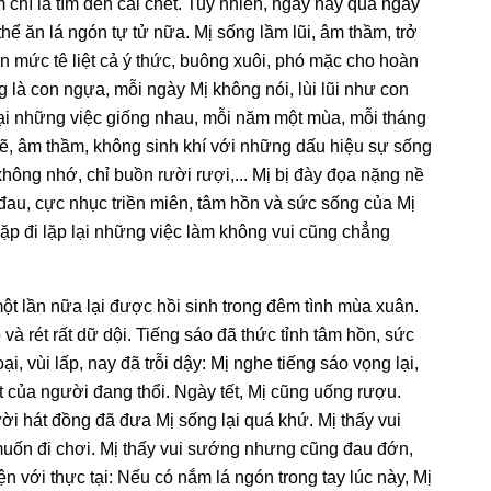
chí là tìm đến cái chết. Tuy nhiên, ngày này qua ngày
ể ăn lá ngón tự tử nữa. Mị sống lầm lũi, âm thầm, trở
n mức tê liệt cả ý thức, buông xuôi, phó mặc cho hoàn
g là con ngựa, mỗi ngày Mị không nói, lùi lũi như con
lại những việc giống nhau, mỗi năm một mùa, mỗi tháng
g lẽ, âm thầm, không sinh khí với những dấu hiệu sự sống
không nhớ, chỉ buồn rười rượi,... Mị bị đày đọa nặng nề
 đau, cực nhục triền miên, tâm hồn và sức sống của Mị
lặp đi lặp lại những việc làm không vui cũng chẳng
 lần nữa lại được hồi sinh trong đêm tình mùa xuân.
à rét rất dữ dội. Tiếng sáo đã thức tỉnh tâm hồn, sức
, vùi lấp, nay đã trỗi dậy: Mị nghe tiếng sáo vọng lại,
át của người đang thổi. Ngày tết, Mị cũng uống rượu.
ời hát đồng đã đưa Mị sống lại quá khứ. Mị thấy vui
muốn đi chơi. Mị thấy vui sướng nhưng cũng đau đớn,
ện với thực tại: Nếu có nắm lá ngón trong tay lúc này, Mị