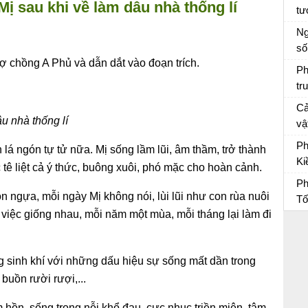
ị sau khi về làm dâu nhà thống lí
tư
Tâ
Ng
số
ợ chồng A Phủ và dẫn dắt vào đoạn trích.
Vă
Ph
tr
Vợ
Cả
u nhà thống lí
vậ
“L
Vă
Ph
lá ngón tự tử nữa. Mị sống lầm lũi, âm thầm, trở thành
sẽ
Ki
tê liệt cả ý thức, buông xuôi, phó mặc cho hoàn cảnh.
kh
du
Ph
Ph
n ngựa, mỗi ngày Mị không nói, lùi lũi như con rùa nuôi
Tố
việc giống nhau, mỗi năm một mùa, mỗi tháng lại làm đi
Ph
g sinh khí với những dấu hiệu sự sống mất dần trong
buồn rười rượi,...
 hồn, sống trong nỗi khổ đau, cực nhục triền miên, tâm