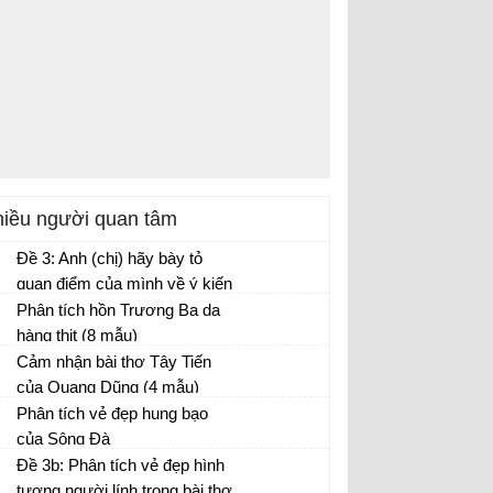
iều người quan tâm
Đề 3: Anh (chị) hãy bày tỏ
quan điểm của mình về ý kiến
của nhà văn Pháp La-bơ-ruy-
Phân tích hồn Trương Ba da
e: “Khi một tác phẩm nâng cao
hàng thịt (8 mẫu)
tinh thần ta lên và gợi cho ta
Phân tích bài hồn Trương Ba da hàng thịt -
Cảm nhận bài thơ Tây Tiến
những tình cảm cao quý và
Văn mẫu 12
của Quang Dũng (4 mẫu)
can đảm,...
Cảm nhận Tây Tiến - Văn mẫu 12
Phân tích vẻ đẹp hung bạo
của Sông Đà
Văn mẫu 12
Đề 3b: Phân tích vẻ đẹp hình
tượng người lính trong bài thơ