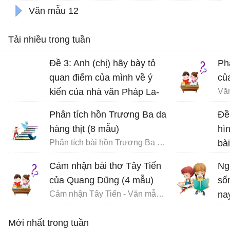
Văn mẫu 12
Tải nhiều trong tuần
Đề 3: Anh (chị) hãy bày tỏ
Ph
quan điểm của mình về ý
củ
kiến của nhà văn Pháp La-
Vă
bơ-ruy-e: “Khi một tác phẩm
Phân tích hồn Trương Ba da
Đề
nâng cao tinh thần ta lên và
hàng thịt (8 mẫu)
hì
gợi cho ta những tình cảm
Phân tích bài hồn Trương Ba da hàng thịt - Văn mẫu 12
bà
cao quý và can đảm,...
Dũ
Cảm nhận bài thơ Tây Tiến
Ng
của Quang Dũng (4 mẫu)
số
Cảm nhận Tây Tiến - Văn mẫu 12
na
Vă
Mới nhất trong tuần