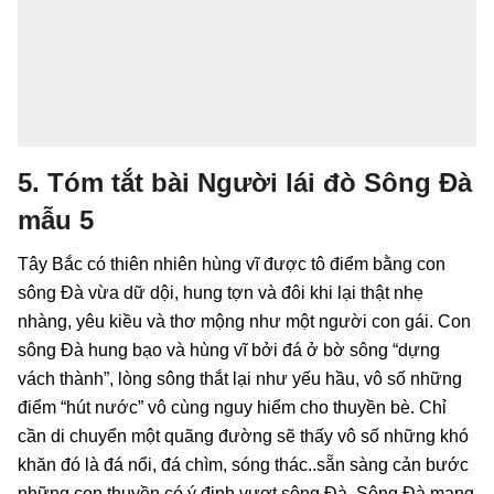
5. Tóm tắt bài Người lái đò Sông Đà
mẫu 5
Tây Bắc có thiên nhiên hùng vĩ được tô điểm bằng con
sông Đà vừa dữ dội, hung tợn và đôi khi lại thật nhẹ
nhàng, yêu kiều và thơ mộng như một người con gái. Con
sông Đà hung bạo và hùng vĩ bởi đá ở bờ sông “dựng
vách thành”, lòng sông thắt lại như yếu hầu, vô số những
điểm “hút nước” vô cùng nguy hiểm cho thuyền bè. Chỉ
cần di chuyển một quãng đường sẽ thấy vô số những khó
khăn đó là đá nổi, đá chìm, sóng thác..sẵn sàng cản bước
những con thuyền có ý định vượt sông Đà. Sông Đà mang