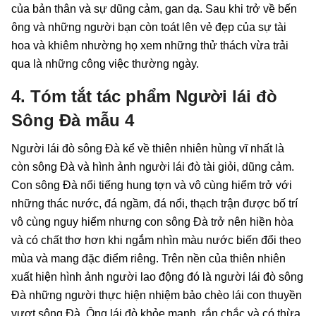
của bản thân và sự dũng cảm, gan dạ. Sau khi trở về bến
ông và những người bạn còn toát lên vẻ đẹp của sự tài
hoa và khiêm nhường họ xem những thử thách vừa trải
qua là những công việc thường ngày.
4. Tóm tắt tác phẩm Người lái đò
Sông Đà mẫu 4
Người lái đò sông Đà kể về thiên nhiên hùng vĩ nhất là
còn sông Đà và hình ảnh người lái đò tài giỏi, dũng cảm.
Con sông Đà nổi tiếng hung tợn và vô cùng hiểm trở với
những thác nước, đá ngầm, đá nổi, thạch trận được bố trí
vô cùng nguy hiểm nhưng con sông Đà trở nên hiền hòa
và có chất thơ hơn khi ngắm nhìn màu nước biến đổi theo
mùa và mang đặc điểm riêng. Trên nền của thiên nhiên
xuất hiện hình ảnh người lao động đó là người lái đò sông
Đà những người thực hiện nhiệm bảo chèo lái con thuyền
vượt sông Đà. Ông lái đò khỏe mạnh, rắn chắc và có thừa