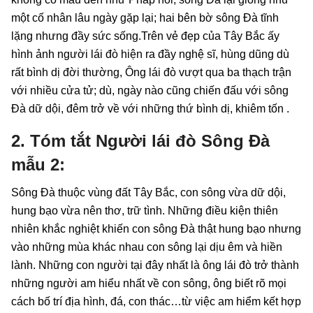
một cố nhân lâu ngày gặp lại; hai bên bờ sông Đà tĩnh
lặng nhưng đầy sức sống.Trên vẻ đẹp của Tây Bắc ấy
hình ảnh người lái đò hiện ra đầy nghệ sĩ, hùng dũng dù
rất bình dị đời thường, Ông lái đò vượt qua ba thạch trận
với nhiều cửa tử; dù, ngày nào cũng chiến đấu với sông
Đà dữ dội, đêm trở về với những thứ bình dị, khiêm tốn .
2. Tóm tắt Người lái đò Sông Đà
mẫu 2:
Sông Đà thuộc vùng đất Tây Bắc, con sông vừa dữ dội,
hung bạo vừa nên thơ, trữ tình. Những điều kiện thiên
nhiên khắc nghiệt khiến con sông Đà thật hung bạo nhưng
vào những mùa khác nhau con sông lại dịu êm và hiền
lành. Những con người tại đây nhất là ông lái đò trở thành
những người am hiểu nhất về con sông, ông biết rõ mọi
cách bố trí địa hình, đá, con thác…từ việc am hiểm kết hợp