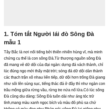
1. Tóm tắt Người lái đò Sông Đà
mẫu 1
Tây Bắc là nơi nổi tiếng bởi thiên nhiên hùng vĩ, mà minh
chứng cụ thể là con sông Đà.Từ thượng nguồn sông Đà
đã mang vẻ dữ dội của đại ngàn: dựng đá vách thành, chỉ
lúc đúng ngọ mới thấy mặt trời; sóng đá dữ dội dàn thành
các thạch trận xô nhau liên tiếp, dữ dội hơn trông Đà giang
như sôi lên sùng sục, tiếng thác đá ở đây thì như ngàn con
trâu mộng giữa rừng vầu, rừng tre nứa nổ lửa.Có lúc sông
Đà cũng dịu dàng: Sông Đà tuôn dài như áng tóc trữ
tình,mang màu xanh ngọc bích và màu đỏ phù sa chứ
không có màu đen như Pháp nói; sông Đà lại giống như