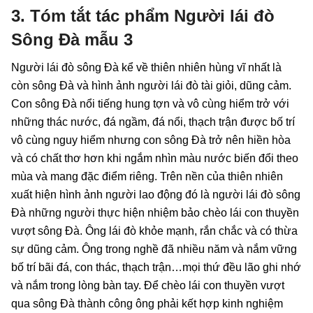
3. Tóm tắt tác phẩm Người lái đò
Sông Đà mẫu 3
Người lái đò sông Đà kể về thiên nhiên hùng vĩ nhất là
còn sông Đà và hình ảnh người lái đò tài giỏi, dũng cảm.
Con sông Đà nổi tiếng hung tợn và vô cùng hiểm trở với
những thác nước, đá ngầm, đá nổi, thạch trận được bố trí
vô cùng nguy hiểm nhưng con sông Đà trở nên hiền hòa
và có chất thơ hơn khi ngắm nhìn màu nước biến đổi theo
mùa và mang đặc điểm riêng. Trên nền của thiên nhiên
xuất hiện hình ảnh người lao động đó là người lái đò sông
Đà những người thực hiện nhiệm bảo chèo lái con thuyền
vượt sông Đà. Ông lái đò khỏe mạnh, rắn chắc và có thừa
sự dũng cảm. Ông trong nghề đã nhiều năm và nắm vững
bố trí bãi đá, con thác, thạch trận…mọi thứ đều lão ghi nhớ
và nắm trong lòng bàn tay. Để chèo lái con thuyền vượt
qua sông Đà thành công ông phải kết hợp kinh nghiệm