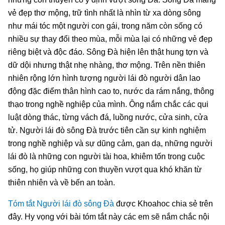
vẻ đẹp thơ mộng, trữ tình nhất là nhìn từ xa dòng sông
như mái tóc một người con gái, trong năm còn sống có
nhiều sự thay đổi theo mùa, mỗi mùa lại có những vẻ đẹp
riêng biệt và độc đáo. Sông Đà hiện lên thật hung tợn và
dữ dội nhưng thật nhẹ nhàng, thơ mộng. Trên nền thiên
nhiên rộng lớn hình tượng người lái đò người dân lao
động đặc điểm thân hình cao to, nước da rám nắng, thông
thạo trong nghề nghiệp của mình. Ông nắm chắc các qui
luật dòng thác, từng vách đá, luồng nước, cửa sinh, cửa
tử. Người lái đò sông Đà trước tiên cần sự kinh nghiệm
trong nghề nghiệp và sự dũng cảm, gan dạ, những người
lái đò là những con người tài hoa, khiêm tốn trong cuộc
sống, họ giúp những con thuyền vượt qua khó khăn từ
thiên nhiên và về bến an toàn.
Tóm tắt Người lái đò sông Đà
được Khoahoc chia sẻ trên
đây. Hy vọng với bài tóm tắt này các em sẽ nắm chắc nội