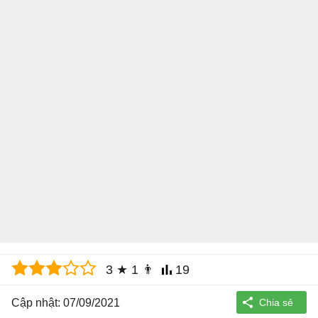
3
★
1
👨
19
Cập nhật: 07/09/2021