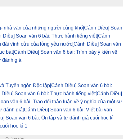
g- nhà văn của những người cùng khổ
[Cánh Diều] Soạn
 Diều] Soạn văn 6 bài: Thực hành tiếng việt
[Cánh
g đài vĩnh cửu của lòng yêu nước
[Cánh Diều] Soạn văn
ục bát
[Cánh Diều] Soạn văn 6 bài: Trình bày ý kiến về
ự đánh giá
 và Tuyên ngôn Độc lập
[Cánh Diều] Soạn văn 6 bài:
 Diều] Soạn văn 6 bài: Thực hành tiếng việt
[Cánh Diều]
oạn văn 6 bài: Trao đổi thảo luận về ý nghĩa của một sự
ự đánh giá
[Cánh Diều] Soạn văn 6 bài: Viết bài văn
u] Soạn văn 6 bài: Ôn tập và tự đánh giá cuối học kì
cuối học kì 1