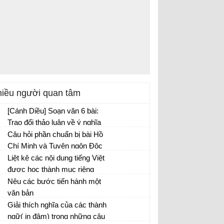
iều người quan tâm
[Cánh Diều] Soạn văn 6 bài:
Trao đổi thảo luận về ý nghĩa
của một sự kiện lịch sử trang
Câu hỏi phần chuẩn bị bài Hồ
102
Chí Minh và Tuyên ngôn Độc
lập
Liệt kê các nội dung tiếng Việt
được học thành mục riêng
trong sách Ngữ văn 6 tập 1
Nêu các bước tiến hành một
theo bảng sau
văn bản
Giải thích nghĩa của các thành
ngữ( in đậm) trong những câu