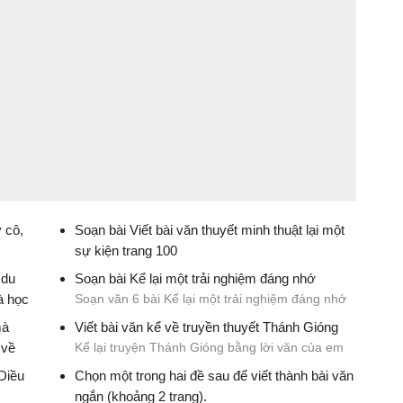
 cô,
Soạn bài Viết bài văn thuyết minh thuật lại một
sự kiện trang 100
Soạn văn 6 bài Viết bài văn thuyết minh thuật lại
 du
Soạn bài Kể lại một trải nghiệm đáng nhớ
một sự kiện trang 100 Cánh Diều
à học
Soạn văn 6 bài Kể lại một trải nghiệm đáng nhớ
trang 45 Cánh Diều
mà
Viết bài văn kể về truyền thuyết Thánh Gióng
nh
 về
Kể lại truyện Thánh Gióng bằng lời văn của em
Diều
Chọn một trong hai đề sau để viết thành bài văn
ớ
ngắn (khoảng 2 trang).