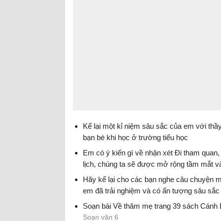
Kể lại một kỉ niệm sâu sắc của em với thầy
bạn bè khi học ở trường tiểu học
Ngữ Văn 6 sách Cánh Diều tập 1
Em có ý kiến gì về nhận xét Đi tham quan,
lịch, chúng ta sẽ được mở rộng tầm mắt v
hỏi được nhiều điều
Hãy kể lại cho các bạn nghe câu chuyện 
Soạn bài Trình bày ý kiến về một vấn đề Cá
em đã trải nghiệm và có ấn tượng sâu sắc
Diều 6
một người thân trong gia đình
Soạn bài Về thăm mẹ trang 39 sách Cánh 
Nói và nghe Kể lại một trải nghiệm đáng nh
Soạn văn 6