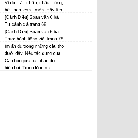
dưới đây:
Ví dụ: cá - chữn, chậu - lông;
bê - non, cạn - mòn. Hãy tìm
thêm một số thành ngữ được
[Cánh Diều] Soạn văn 6 bài:
cấu tạo theo kiểu như vậy và
Tự đánh giá trang 68
giải thích nghĩa của chúng.
[Cánh Diều] Soạn văn 6 bài:
Thực hành tiếng việt trang 78
ìm ẩn dụ trong những câu thơ
dưới đây. Nêu tác dụng của
các ẩn dụ đó đối với việc miêu
Câu hỏi giữa bài phần đọc
tả sự vật và biểu cảm.
hiểu bài: Trong lòng mẹ