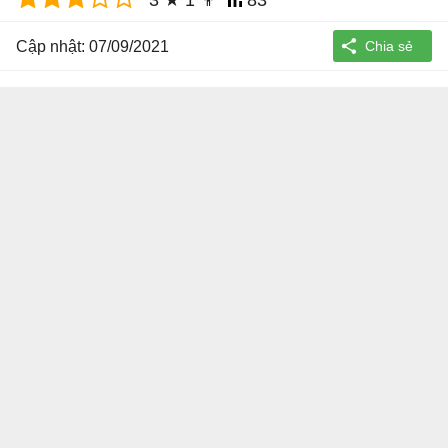
3
★
1
👨
83
Cập nhật: 07/09/2021