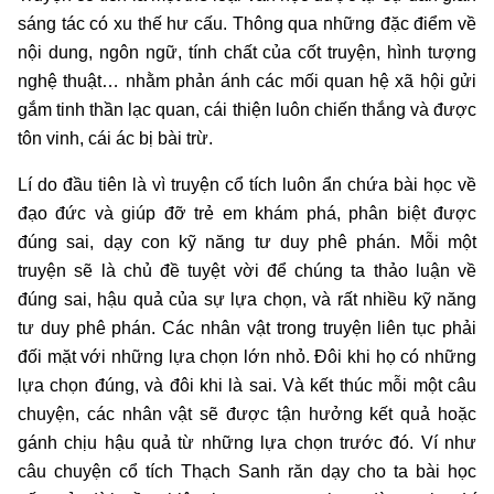
sáng tác có xu thế hư cấu. Thông qua những đặc điểm về
nội dung, ngôn ngữ, tính chất của cốt truyện, hình tượng
nghệ thuật… nhằm phản ánh các mối quan hệ xã hội gửi
gắm tinh thần lạc quan, cái thiện luôn chiến thắng và được
tôn vinh, cái ác bị bài trừ.
Lí do đầu tiên là vì truyện cổ tích luôn ẩn chứa bài học về
đạo đức và giúp đỡ trẻ em khám phá, phân biệt được
đúng sai, dạy con kỹ năng tư duy phê phán. Mỗi một
truyện sẽ là chủ đề tuyệt vời để chúng ta thảo luận về
đúng sai, hậu quả của sự lựa chọn, và rất nhiều kỹ năng
tư duy phê phán. Các nhân vật trong truyện liên tục phải
đối mặt với những lựa chọn lớn nhỏ. Đôi khi họ có những
lựa chọn đúng, và đôi khi là sai. Và kết thúc mỗi một câu
chuyện, các nhân vật sẽ được tận hưởng kết quả hoặc
gánh chịu hậu quả từ những lựa chọn trước đó. Ví như
câu chuyện cổ tích Thạch Sanh răn dạy cho ta bài học