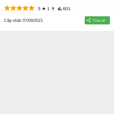
5
★
1
👨
601
Cập nhật: 07/09/2021