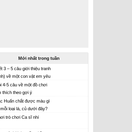
Mới nhất trong tuần
ết 3 – 5 câu giới thiệu tranh
nh) về một con vật em yêu
p làm văn lớp 2
ích
i 4-5 câu về một đồ chơi
 thích theo gợi ý
c Huấn chắt được màu gì
 mỗi loại lá, củ dưới đây?
ơi trò chơi Ca sĩ nhí