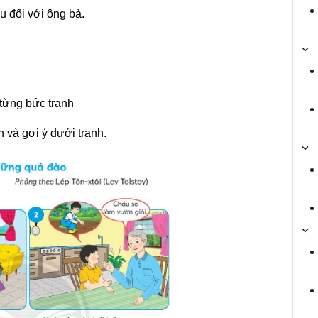
u đối với ông bà.
 từng bức tranh
 và gợi ý dưới tranh.