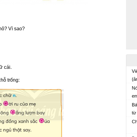
nhỏ? Vì sao?
ữ cái.
Vi
(ả
hỗ trống:
Tậ
th
Nó
em
Bá
từ
Ch