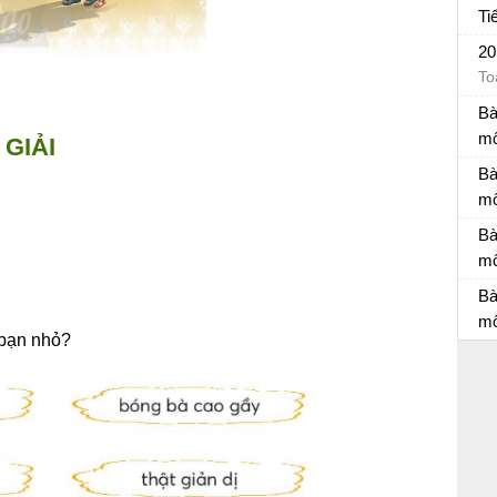
Ti
Đá
20
To
.
Bà
mô
GIẢI
Bà
Bà
mô
Bà
Bà
m
Bà
Bà
mô
 bạn nhỏ?
Bà