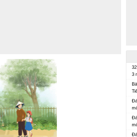
32
3 
Bà
Bà
Ti
Bà
Đá
mô
Đá
Đá
mô
Đá
Đá