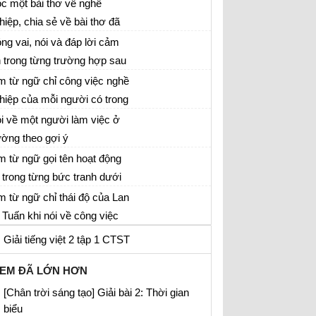
c một bài thơ về nghề
hiệp, chia sẻ về bài thơ đã
c
ng vai, nói và đáp lời cảm
 trong từng trường hợp sau
m từ ngữ chỉ công việc nghề
hiệp của mỗi người có trong
ng bức tranh dưới đây
i về một người làm việc ở
ường theo gợi ý
m từ ngữ gọi tên hoạt động
 trong từng bức tranh dưới
y
m từ ngữ chỉ thái độ của Lan
 Tuấn khi nói về công việc
a bố mẹ mình
Giải tiếng việt 2 tập 1 CTST
EM ĐÃ LỚN HƠN
[Chân trời sáng tạo] Giải bài 2: Thời gian
biểu