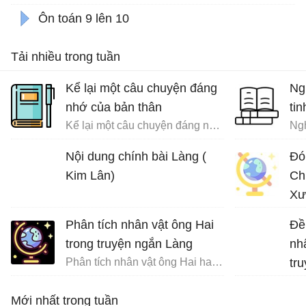
Ôn toán 9 lên 10
Tải nhiều trong tuần
Kể lại một câu chuyện đáng
Ng
nhớ của bản thân
tin
Kể lại một câu chuyện đáng nhớ của bản thân trong đó có sử dụng các yếu tố nghị luận và miêu tả nội tâm
Ngh
Nội dung chính bài Làng (
Đó
Kim Lân)
Ch
Xư
Phân tích nhân vật ông Hai
Đề
trong truyện ngắn Làng
nh
Phân tích nhân vật ông Hai hay nhất
tr
Na
Mới nhất trong tuần