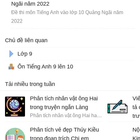
Ngãi năm 2022
Đề thi môn Tiếng Anh vào lớp 10 Quảng Ngãi năm
2022
Chủ đề liên quan
Lớp 9
Ôn Tiếng Anh 9 lên 10
Tải nhiều trong tuần
Phân tích nhân vật ông Hai
Vi
trong truyện ngắn Làng
tả
Phân tích nhân vật ông Hai hay nhất
tr
đất
Phân tích vẻ đẹp Thúy Kiều
Nộ
trong đoạn trích Chị em
Ki