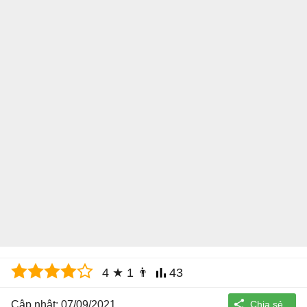
4
★
1
👨
43
Cập nhật: 07/09/2021