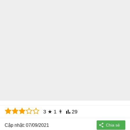
3
★
1
👨
29
Cập nhật: 07/09/2021