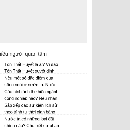
iều người quan tâm
Tôn Thất Huyết là ai? Vì sao
Tôn Thất Huyết quyết định
phản công quân Pháp ở kinh
Nêu một số đặc điểm của
thành Huế?
sông ngòi ở nước ta. Nước
sông lên xuống theo mùa có
Các hình ảnh thể hiện ngành
những ảnh hưởng gì tới đời
công nghiệp nào? Nêu nhận
sống và sản xuất của nhân
xét về số lượng ngành công
Sắp xếp các sự kiện lịch sử
dân ta?
nghiệp nước ta Nêu vai trò
theo trình tự thời gian bằng
của ngành công nghiệp.
cách đánh số 1, 2, 3, ... vào ô
Nước ta có những loại đất
trước mỗi sự kiện lịch sử đó
chính nào? Cho biết sự phân