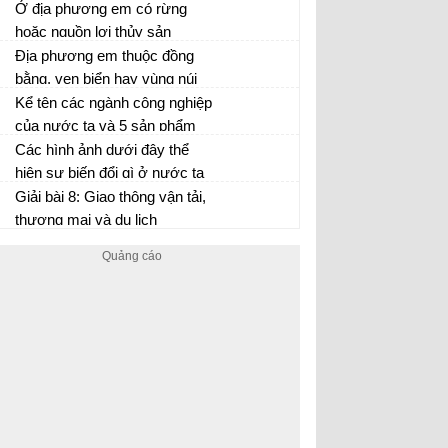
bố của các loại đất đó. Cho
Ở địa phương em có rừng
biết đặc điểm của hai loại đất
hoặc nguồn lợi thủy sản
chính ở nước ta.
không? Nếu có, hãy nêu
Địa phương em thuộc đồng
những lợi ích mà rừng hoặc
bằng, ven biển hay vùng núi
nguồn lợi thủy sản đem lại cho
trung du? Trong ba ngành kinh
Kể tên các ngành công nghiệp
người dân ở địa phương.
tế vừa học, ngành nào là thế
của nước ta và 5 sản phẩm
mạnh của địa phương em?
của mỗi ngành (trừ điện).
Các hình ảnh dưới đây thể
Nhận xét về các ngành công
hiện sự biến đổi gì ở nước ta
nghiệp của nước ta.
đầu thế kỉ XX?
Giải bài 8: Giao thông vận tải,
thương mại và du lịch