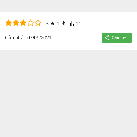
3
★
1
👨
11
Cập nhật: 07/09/2021