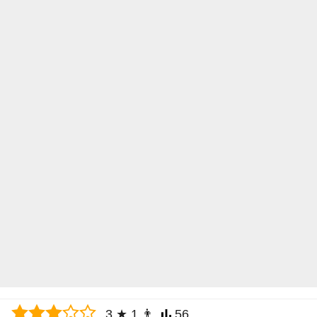
3
★
1
👨
56