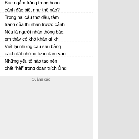
Sơn sau đây:
nhận của em về 4 câu thơ đề
Bác ngắm trăng trong hoàn
từ của tập nhật kí:
cảnh đặc biệt như thế nào?
Trong hai câu thơ đầu, tâm
trạng của thi nhân trước cảnh
đẹp đêm trăng được bộc lộ ra
Nếu là người nhận thông báo,
sao?
em thấy có khó khăn gì khi
thực hiện thông báo sau:
Viết lại những câu sau bằng
cách đặt những từ in đậm vào
vị trí khác trong câu.
Những yếu tố nào tạo nên
chất “hài” trong đoạn trích Ông
Giuốc – đanh mặc lễ phục?