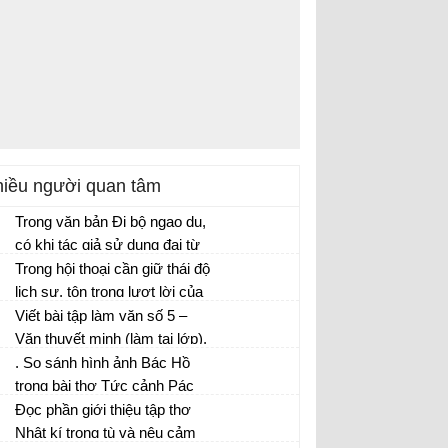
iều người quan tâm
Trong văn bản Đi bộ ngao du,
có khi tác giả sử dụng đại từ
nhân xưng “ta” nhưng cũng có
Trong hội thoại cần giữ thái độ
khi lại là “tôi”. Theo em, sự
lịch sự, tôn trọng lượt lời của
thay đổi này có tác dụng gì?
người khác khi giao tiếp bằng
Viết bài tập làm văn số 5 –
những cách nào? Chọn những
Văn thuyết minh (làm tại lớp).
phương án đúng.
. So sánh hình ảnh Bác Hồ
trong bài thơ Tức cảnh Pác
Bó và hình ảnh Nguyễn Trãi
Đọc phần giới thiệu tập thơ
trong đoạn trích Bài ca Côn
Nhật kí trong tù và nêu cảm