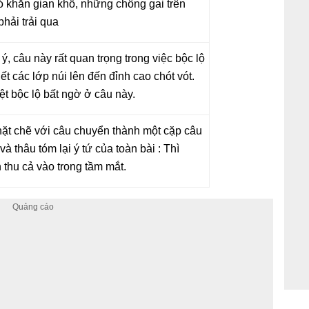
ó khăn gian khổ, những chông gai trên
hải trải qua
, câu này rất quan trọng trong việc bộc lộ
ết các lớp núi lên đến đỉnh cao chót vót.
ệt bộc lộ bất ngờ ở câu này.
hặt chẽ với câu chuyển thành một cặp câu
và thâu tóm lại ý tứ của toàn bài : Thì
thu cả vào trong tầm mắt
.