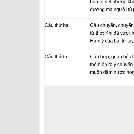
họa rõ nét những kh
đường mà người tù p
Câu thứ ba
Câu chuyển, chuyển ý
tứ thơ: Khi đã vượt h
Hàm ý của bài tứ tuy
Câu thứ tư
C
âu hợp, quan hệ c
thể hiện rõ ý chuyển 
muôn dặm nước non 