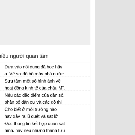
iều người quan tâm
Dựa vào nội dung đã học hãy:
a. Vẽ sơ đồ bộ máy nhà nước
thời Lê sơ b. Thông qua sơ đồ
Sưu tầm một số hình ảnh về
nên nhận xét về nhà nước
hoạt động kinh tế của châu Mĩ.
thời Lê sơ so với nhà nước
Nêu hiểu biết của em về
Nêu các đặc điểm của dân số,
thời Trần
những hoạt động kinh tế đó.
phân bố dân cư và các đô thị
hóa ở châu Âu
Cho biết ở môi trường nào
hay xảy ra lũ quét và sạt lở
đất. hãy luên hệ thực tế ở
Đọc thông tin kết hợp quan sát
nước ta.
hình, hãy nêu những thành tựu