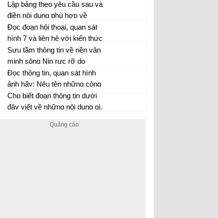
văn hóa tiêu biểu nhất của Ấn
Lập bảng theo yêu cầu sau và
Độ thời phong kiến
điền nội dung phù hợp về
những cải cải cách của Hồ
Đọc đoạn hội thoại, quan sát
Qúy Ly
hình 7 và liên hệ với kiến thức
đã học, hãy Kể tên các mặt
Sưu tầm thông tin về nền văn
hàng xuất khẩu chủ yếu của
minh sông Nin rực rỡ do
châu Phi....
người Ai Cập xây dựng ở thời
Đọc thông tin, quan sát hình
Ai Cập cổ đại.
ảnh hãy: Nêu tên những công
trình xây dựng chủ yếu ở lãnh
Cho biết đoạn thông tin dưới
địa
đây viết về những nội dung gì.
Hãy cùng với bạn trao đổi hiểu
biết của mình về những nội
dung đó.