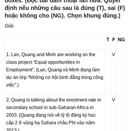
boxes. (Đọc bài đàm thoại lần nữa. Quyết
định nếu những câu sau là đúng (T), sai (F)
hoặc không cho (NG). Chọn khung đúng.)
Giải:
T
F
NG
1. Lan, Quang and Minh are working on the
V
class project ‘Equal opportunities in
Employment”. (
Lan, Quang và Minh đang làm
dự án lớp “Những cơ hội bình đẳng trong công
việc”.
)
2. Quang is talking about the enrolment rate in
V
secondary school in sub-Saharan Africa in
2003. (
Quang đang nói về tỷ lộ đăng ký học
cấp 2 ở vùng hạ Sahara châu Phi vào năm
2013.
)