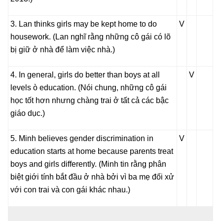
3. Lan thinks girls may be kept home to do
V
housework. (
Lan nghĩ rằng những cô gái có lõ
bị giữ ở nhà để làm việc nhà.
)
4. In general, girls do better than boys at all
V
levels ò education. (
Nói chung, những cô gái
học tốt hơn nhưng chàng trai ở tất cả các bậc
giáo dục.
)
5. Minh believes gender discrimination in
V
education starts at home because parents treat
boys and girls differently. (
Minh tin rằng phân
biệt giới tính bắt đầu ở nhà bởi vì ba mẹ đối xử
với con trai và con gái khác nhau.
)